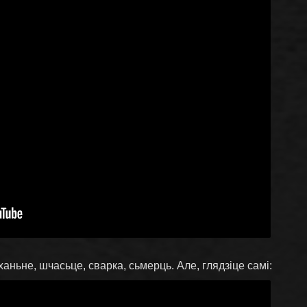
ханьне, шчасьце, сварка, сьмерць. Але, глядзіце самі: