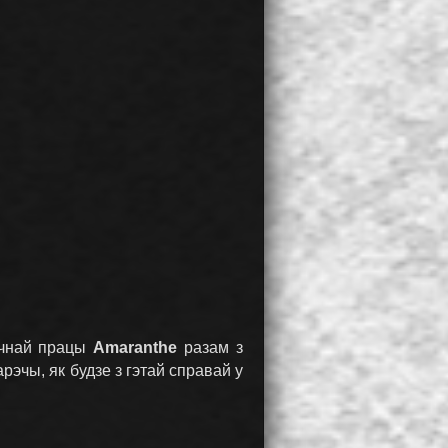
нічнай працы
Amaranthe
разам з
рэчы, як будзе з гэтай справай у