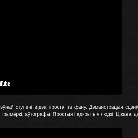
 пэўнай ступені відэа проста па фану. Дэманстрацыя сцэ
грымёркі, аўтографы. Простыя і адкрытыя людзі. Цікава, да