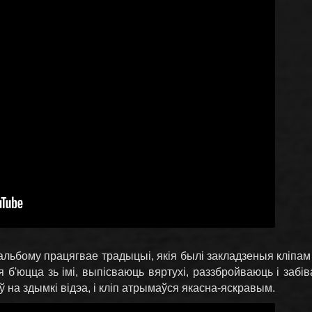
 альбому працягвае традыцыі, якія былі закладзеныя кліпа
ія б'юцца зь імі, выпісваюць вяртухі, раззбройваюць і забі
 на здымкі відэа, і кліп атрымаўся якасна-яскравым.