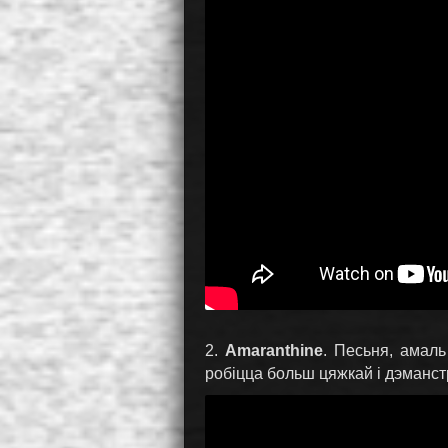
2.
Amaranthine
. Песьня, амаль
робіцца больш цяжкай і дэманст