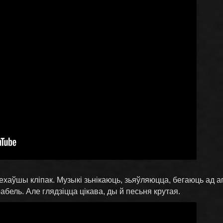
ехаўшы кліпак. Музыкі зьнікаюць, зьяўляюцца, бегаюць ад а
бель. Але глядзіцца цікава, ды й песьня крутая.