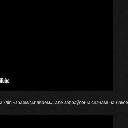
ы кліп «граем/сьпяваем», але запраўлены сцэнамі на баксё