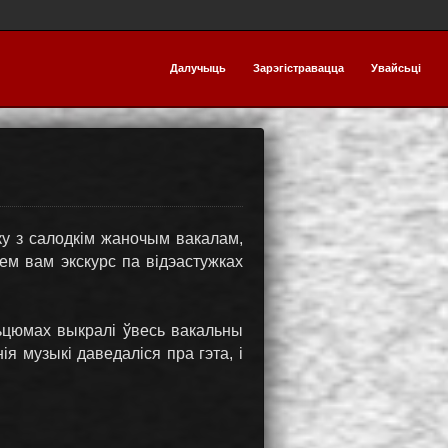
Далучыць
Зарэгістравацца
Увайсьці
у з салодкім жаночым вакалам,
м вам экскурс па відэастужках
асьцюмах выкралі ўвесь вакальны
ія музыкі даведаліся пра гэта, і