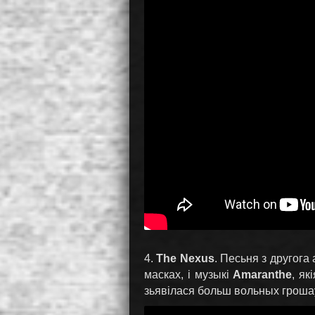
4.
The Nexus
. Песьня з другога
масках, і музыкі
Amaranthe
, як
зьявілася больш вольных грошаў