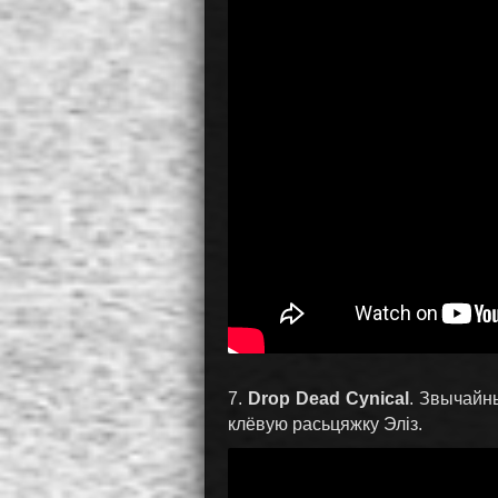
7.
Drop Dead Cynical
. Звычайн
клёвую расьцяжку Эліз.