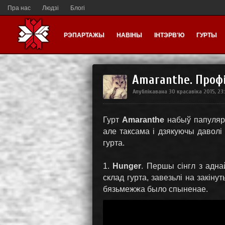
Пра нас
Людзі
Блогі
РЭПАРТАЖЫ
НАВІНЫ
ІНТЭРВ'Ю
ГУРТЫ
Amaranthe. Проф
Апублікавана
30 красавіка 2015, 23
Гурт
Amaranthe
набыў папулярн
але таксама і дзякуючы давол
гурта.
1.
Hunger
. Першы сінгл з адн
склад гурта, завезьлі на закіну
бязьмежжа было спыненае.