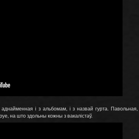
 аднайменная і з альбомам, і з назвай гурта. Павольная,
руе, на што здольны кожны з вакалістаў.