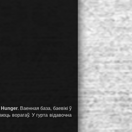
м
Hunger
. Ваенная база, баевікі ў
ваюць ворагаў. У гурта відавочна