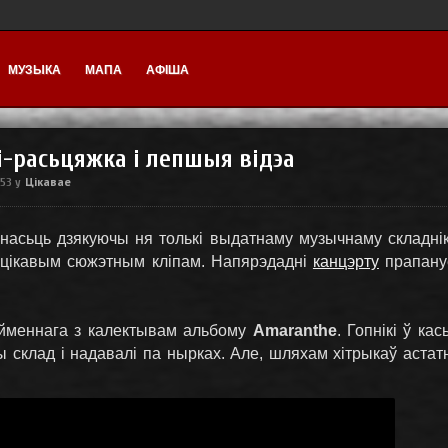
МУЗЫКА
МАПА
АФІША
і-расьцяжка і лепшыя відэа
Цікавае
:53
у
асьць дзякуючы ня толькі выдатнаму музычнаму складнік
і цікавым сюжэтным кліпам. Напярэдадні
канцэрту
прапануе
айменнага з калектывам альбому
Amaranthe
. Гопнікі ў к
ты склад і надавалі па нырках. Але, шляхам хітрыкаў астатн