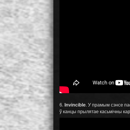
6.
Invincible
. У прамым сэнсе па
ў канцы прылятае касьмічны кара