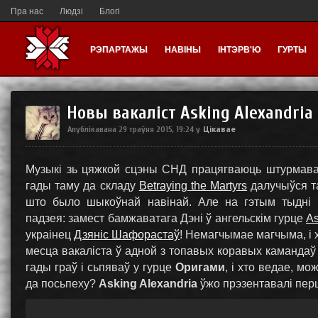
Пра нас
Людзі
Блогі
РЭПАРТАЖЫ
НАВІНЫ
ІНТЭРВ'Ю
ГУРТЫ
Новы вакаліст Asking Alexandria 
Цікавае
Апублікавана
29 траўня 2015, 19:24
у
Музыкі зь цяжкой сцэны СНД працягваюць штурмава
гады таму да складу
Betraying the Martyrs
далучыўся т
што было шыкоўнай навінай. Але на гэтым тыдні
падзея: замест бамжаватага Дэні ў ангельскім гурце
As
украінец
Дзяніс Шафорастаў
! Немагчымае магчыма, і 
месца вакаліста ў адной з топавых коравых камандаў 
гады граў і сьпяваў у гурце
Оригами
, і хто ведае, м
да посьпеху?
Asking Alexandria
ўжо прэзентавалі перш