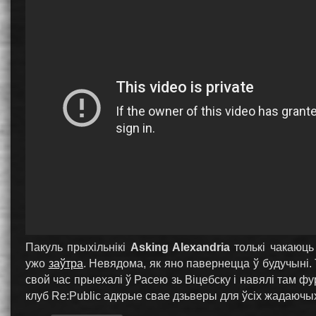
Пакуль прыхільнікі
Asking Alexandria
толькі чакаюць
ужо
заўтра
. Невядома, як яно павернецца ў будучыні
свой час прыехалі ў Расею зь Віцебску і навялі там ф
клуб Re:Public адкрые свае дзьверы для ўсіх жадаючы