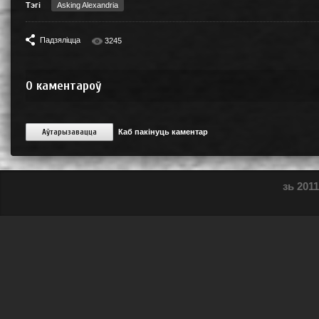
Тэгі
Asking Alexandria
Падзяліцца
3245
0
каментароў
Аўтарызавацца
Каб пакінуць каментар
зь 2011