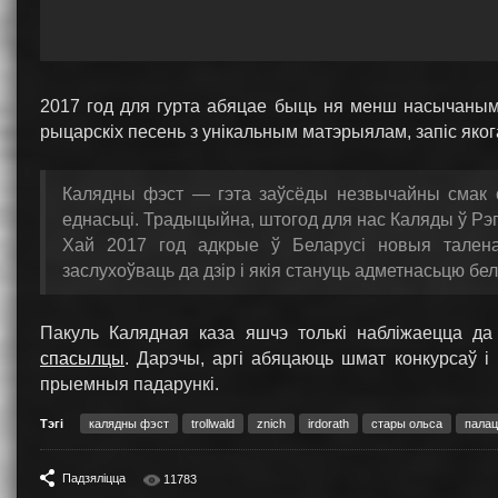
2017 год для гурта абяцае быць ня менш насычаным 
рыцарскіх песень з унікальным матэрыялам, запіс якога
Калядны фэст — гэта заўсёды незвычайны смак сап
еднасьці. Традыцыйна, штогод для нас Каляды ў Рэп
Хай 2017 год адкрые ў Беларусі новыя таленаві
заслухоўваць да дзір і якія стануць адметнасьцю бе
Пакуль Калядная каза яшчэ толькі набліжаецца д
спасылцы
. Дарэчы, аргі абяцаюць шмат конкурсаў і
прыемныя падарункі.
Тэгі
калядны фэст
trollwald
znich
irdorath
стары ольса
палац
Падзяліцца
11783