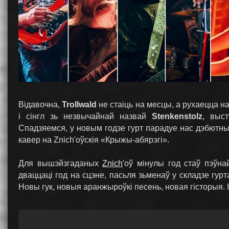
Відавочна,
Trollwald
не стаіць на месцы, а рухаецца н
і сінгл зь незвычайнай назвай
Stenkenstolz
, выс
Спадзяемся, у новым годзе гурт парадуе нас дэбютны
кавер на Znich'оўскія «Крыжы-абярэгі».
Для вышэйзгаданых
Znich
'оў мінулы год стаў пэўн
дваццаці год на сцэне, пасьля зьменаў у складзе гурт
Новы гук, новыя аранжыроўкі песень, новая гісторыя. І