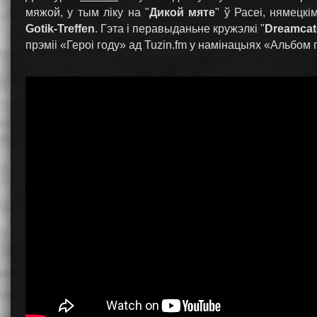
мяжой, у тым ліку на "
Дикой мяте
" ў Расеі, нямецк
Gotik-Treffen
. Гэта і перавыданьне кружэлкі "
Dreamcat
прэміі «Героі году» ад Tuzin.fm у намінацыях «Альбом 