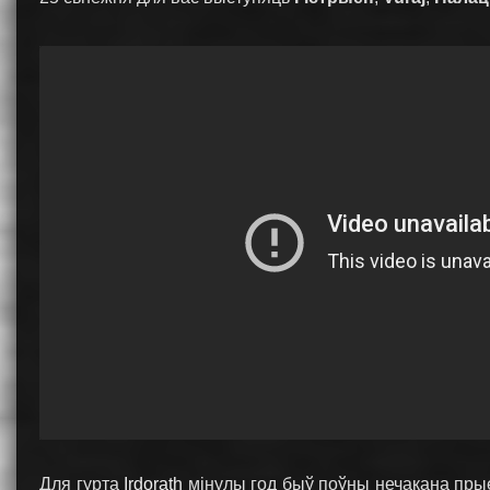
Для гурта
Irdorath
мінулы год быў поўны нечакана прые