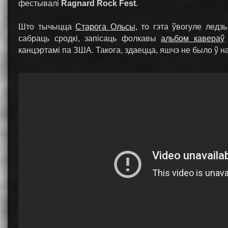
фестывалі
Ragnard Rock Fest
.
Што тычыцца
Старога Ольсы
, то гэта ўвогуле ледз
сабраць сродкі, запісаць фолкавы
альбом кавераў
канцэртамі па ЗША. Такога, здаецца, яшчэ не было ў н