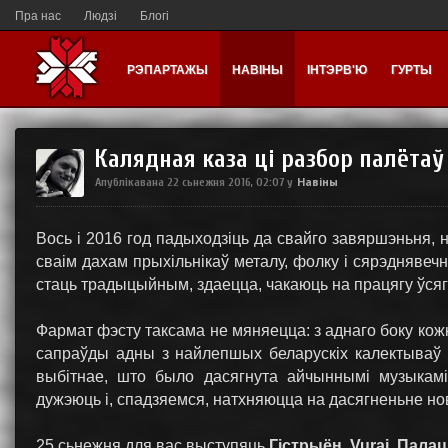
Пра нас
Людзі
Блогі
РЭПАРТАЖЫ
НАВІНЫ
ІНТЭРВ'Ю
ГУРТЫ
Калядная каза ці разбор палётаў
Навіны
Апублікавана
22 сьнежня 2016, 02:07
у
Вось і 2016 год падыходзіць да свайго завяршэньня, н
сваім дахам прыхільнікаў металу, фолку і сярэдняве
стаць традыцыйным, здаецца, чакаюць на працягу ўсяго
Фармат фэсту таксама не мяняецца: з аднаго боку кожн
сапраўды адны з найлепшых беларускіх калектываў 
выбітнае, што было дасягнута айчыннымі музыкам
дужэюць і, спадзяемся, натхняюцца на дасягненьне но
25 сьнежня для вас выступяць
Гістрыён
,
Vuraj
,
Палац