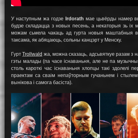
У наступным жа годзе
Irdorath
мае цьвёрды намер вы
будзе складацца з новых песень, а некаторыя зь іх
можам сьмела чакаць ад гурта новыя маштабныя в
таксама, як абяцаюць, сольны канцэрт у Менску.
Гурт
Trollwald
жа, можна сказаць, адсьвяткуе разам з 
гэты малады (па часе існаваньня, але не па музычным 
столь кароткі час існаваньня хлопцы такі здолелі 
праектам са сваім непаўторным гучаньнем і стылем, х
вынікова і самога басіста).