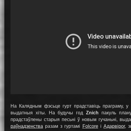
На Калядным фэсьце гурт прадставіць праграму, у 
выдатныя хіты. На будучы год
Znich
пакуль плану
прадстаўлены старыя песьні ў новым гучаньні, выд
раўнадзенства
разам з гуртамі
Folcore
i
Адарвірог
, 