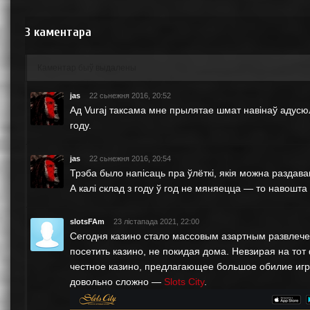
3
каментара
Каментар быў выдалены
jas
22 сьнежня 2016, 20:52
Ад Vuraj таксама мне прылятае шмат навінаў адусюл
году.
jas
22 сьнежня 2016, 20:54
Трэба было напісаць пра ўлёткі, якія можна раздава
А калі склад з году ў год не мяняецца — то навошта
slotsFAm
23 лістапада 2021, 22:00
Сегодня казино стало массовым азартным развлеч
посетить казино, не покидая дома. Невзирая на тот 
честное казино, предлагающее большое обилие игр
довольно сложно —
Slots City
.