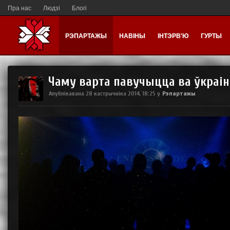
Пра нас
Людзі
Блогі
РЭПАРТАЖЫ
НАВІНЫ
ІНТЭРВ'Ю
ГУРТЫ
Чаму варта павучыцца ва ўкраі
Рэпартажы
Апублікавана
28 кастрычніка 2014, 18:25
у