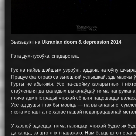
Зьезьдзілі на
Ukranian doom & depression 2014
Гэта дум-тусоўка, спадарства.
Гук на найвышэйшым узроўні, аддача натоўпу шчырая і
Працуе фатограф са зьнешняй успышкай, здымаючы ў
Гурты не абы-якія. Усе па-свойму каларытныя і ніхт
стаўленьня да маладых выканаўцаў, няма напружана
пляча адміністрацыі «няхай сёньня пацешацца вала
Усё ад душы і так бы мовіць — на выкананьне, сумленн
якога менавіта не хапае нашай недапрацаванай метал
У хахлоў, здаецца, няма паняцьця «няхай будзе як бу
да канца, за што я іх і паважаю. Нам ёсьць што перан