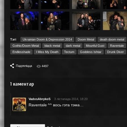
Тэгі
Ukrainian Doom & Depression 2014
Doom Metal
death doom metal
Gothic/Doom Metal
black metal
dark metal
Mounful Gust
Raventale
Endlesshade
I Miss My Death
Tectum
Goddess Ishtar
Drunk Diver
Падзяліцца
4497
1
каментар
VadosAbrykoS
3 лістапада 2014, 18:20
Raventale ^^ вось гэта тэма…