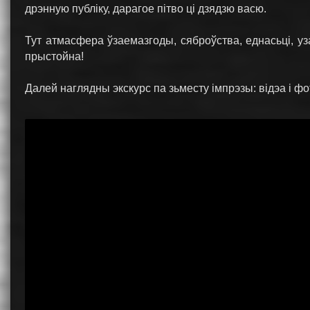
дрэнную публіку, дарагое пітво ці дзядзю васю.
Тут атмасфера ўзаемазгоды, сяброўства, еднасьці, уза
прыстойна!
Далей наглядны экскурс па зьместу імпрэзы: відэа і фот