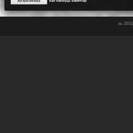
Аўтарызавацца
Каб пакінуць каментар
зь 2011