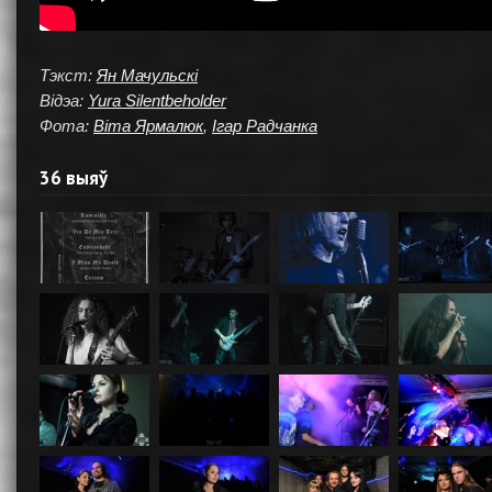
Тэкст:
Ян Мачульскі
Відэа:
Yura Silentbeholder
Фота:
Віта Ярмалюк
,
Ігар Радчанка
36 выяў