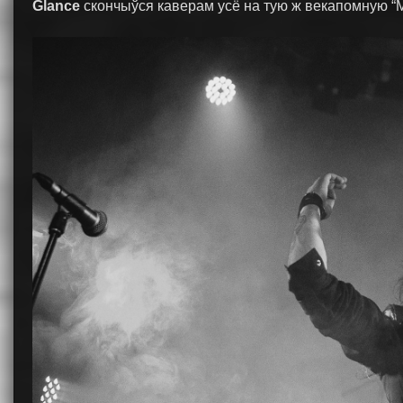
Glance
скончыўся каверам усё на тую ж векапомную “M