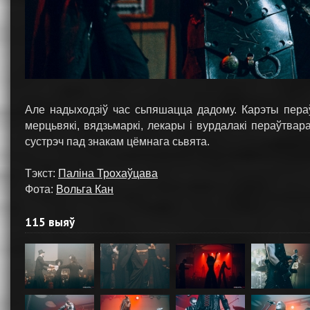
Але надыходзіў час сьпяшацца дадому. Карэты пераў
мерцьвякі, вядзьмаркі, лекары і вурдалакі пераўтва
сустрэч пад знакам цёмнага сьвята.
Тэкст:
Паліна Трохаўцава
Фота:
Вольга Кан
115 выяў