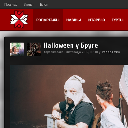
Пра нас
Людзі
Блогі
РЭПАРТАЖЫ
НАВІНЫ
ІНТЭРВ'Ю
ГУРТЫ
Halloween у Бруге
Рэпартажы
Апублікавана
1 лістапада 2016, 03:30
у