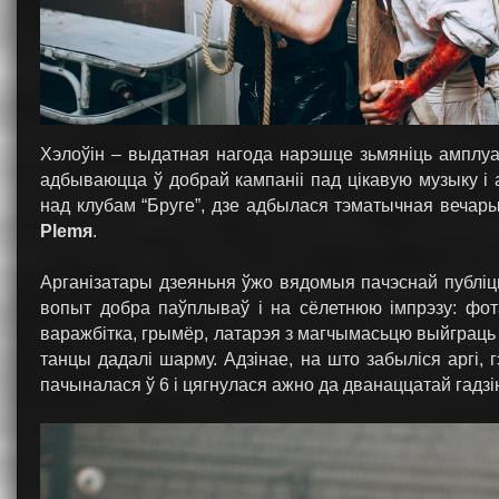
Хэлоўін – выдатная нагода нарэшце зьмяніць амплуа
адбываюцца ў добрай кампаніі пад цікавую музыку і а
над клубам “Бруге”, дзе адбылася тэматычная вечар
Plemя
.
Арганізатары дзеяньня ўжо вядомыя пачэснай публіцы
вопыт добра паўплываў і на сёлетнюю імпрэзу: фота
варажбітка, грымёр, латарэя з магчымасьцю выйграць 
танцы дадалі шарму. Адзінае, на што забыліся аргі,
пачыналася ў 6 і цягнулася ажно да дванаццатай гадзі