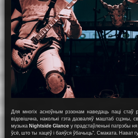
Для многіх асноўным рэзонам наведаць паці стаў 
відовішчна, наколькі гэта дазваляў маштаб сцэны, с
музыка
Nightside Glance
у прадстаўленьні патрэбы ня 
ўсё, што ты хацеў і баяўся ўбачыць”. Смаката. Нават г