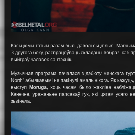
Касьцюмы гэтым разам былі даволі сьціплыя. Магчыма
З другога боку, распрацоўваць складаны вобраз, каб 
выйграў чалавек-сантэхнік.
Музычная праграма пачалася з дэбюту менскага гур
North” абыякавымі не пакінулі амаль нікога. Як кажуць
выступ
Moruga
, хоць часам было жахліва набліжац
Канечне, уражаньне папсаваў гук, які цягам усяго в
зьвінела.