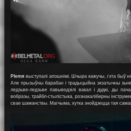
Plemя
выступалі апошнімі. Шчыра кажучы, гэта быў ня 
Але прызыўны барабан і традыцыйна экзатычны зьнеш
ледзьве-ледзьве павыводзілі вакал і дудкі, ды па
вобразы, трайбл-стылістыка, рознакаліберны інструме
свае шаманствы. Магчыма, хутка знойдзецца тая сама