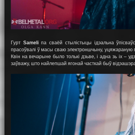
Гурт
Sameli
па сваёй стылістыцы ідэальна ўпісваўс
прасоўвалі ў масы сваю электроншчыну, уцяжараную гіт
Квін на вечарыне было толькі дзьве, і адна зь іх – у
заўважу, што найлепшай ягонай часткай быў відэашэра