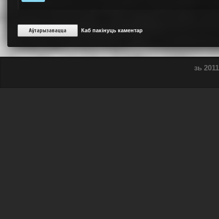
Аўтарызавацца
Каб пакінуць каментар
зь 2011