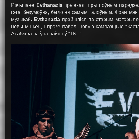
Рэчычане
Evthanazia
прыехалі пры поўным парадзе, 
гэта, безумоўна, было ня самым галоўным. Франтмэн Ві
музыкай.
Evthanazia
прайшліся па старым матэрыяле,
новы міньён, і прэзентавалі новую кампазіцыю “Заста
Асабліва на ўра пайшоў “TNT”.