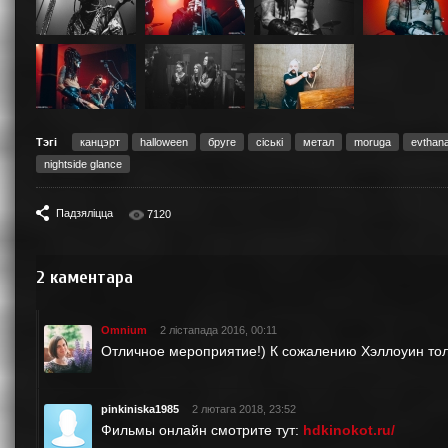
Тэгі
канцэрт
halloween
бруге
сіські
метал
moruga
evthan
nightside glance
Падзяліцца
7120
2
каментара
Omnium
2 лістапада 2016, 00:11
Отличное мероприятие!) К сожалению Хэллоуин тольк
pinkiniska1985
2 лютага 2018, 23:52
Фильмы онлайн смотрите тут:
hdkinokot.ru/