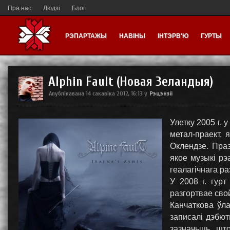
Пра нас
Людзі
Блогі
РЭПАРТАЖЫ
НАВІНЫ
ІНТЭРВ'Ю
ГУРТЫ
Alphin Fault (Новая Зеландыя)
Рэцэнзіі
Апублікавана
14 сакавіка 2012, 16:13
у
Улетку 2005 г.
метал-праект, 
Оклендзе. Пра
якое музыкі рэ
геалагічнага р
У 2008 г. гурт
разгортвае сво
Канчаткова ўла
записалі дэбют
зазначыць, шт