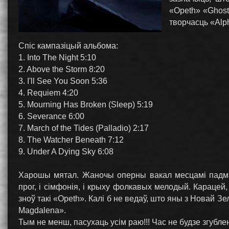
«Opeth» «Ghost
творчасць «Alph
Спіс кампазіцый альбома:
1. Into The Night 5:10
2. Above the Storm 8:20
3. I'll See You Soon 5:36
4. Requiem 4:20
5. Mourning Has Broken (Sleep) 5:19
6. Severance 6:00
7. March of the Tides (Palladio) 2:17
8. The Watcher Beneath 7:12
9. Under A Dying Sky 6:08
Харошы мятал. Жаночы оперны вакал месцамі падмац
прог, і сімфонія, і крыху фолкавых мелодый. Карацей,
зноў такі «Opeth». Калі б не ведаў, што яны з Новай З
Magdalena».
Тым не менш, пасухаць усім раю!!! Час не будзе згубл