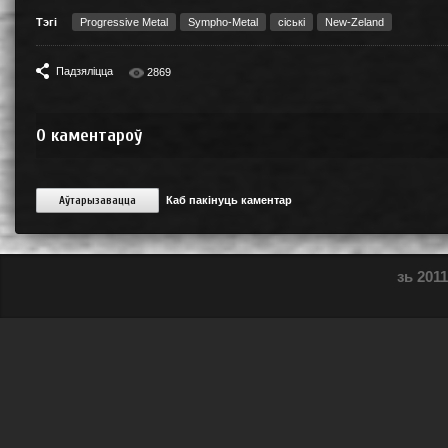
Тэгі
Progressive Metal
Sympho-Metal
сіські
New-Zeland
Падзяліцца
2869
0
каментароў
Аўтарызавацца
Каб пакінуць каментар
зь 2011