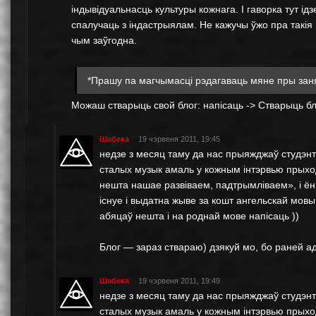
індывідуальнасць культуры кожнага. І гаворка тут і
спалучаць з індастрыялам. Не кажучы ўжо пра такія 
чым заўгодна.
*Прашу па магчымасці рэдагаваць мяне пры заня
Можаш стварыць свой блог: напісаць -> Стварыць бл
Шабека
19 чэрвеня 2011, 19:45
недзе з месяц таму да нас прыяжджаў студэнт
сталых музык амаль у кожным інтэрвью прыход
нешта нашае развіваем, падтрымліваем», і ён 
існуе і выдатна жыве за кошт ангельскай мов
абяцаў нешта і на роднай мове напісаць ))
Блог — зараз ствараю) дзякуй мо, бо раней ад
Шабека
19 чэрвеня 2011, 19:49
недзе з месяц таму да нас прыяжджаў студэнт
сталых музык амаль у кожным інтэрвью прыход