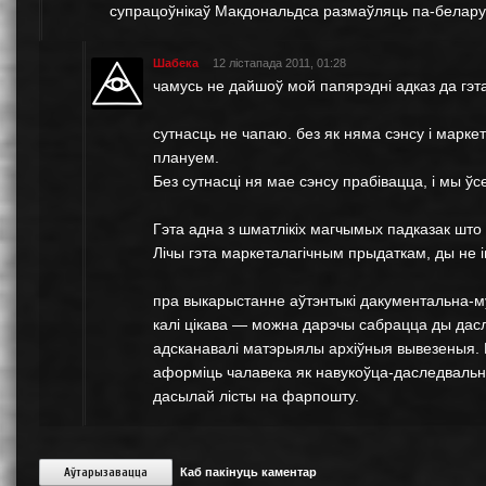
супрацоўнікаў Макдональдса размаўляць па-беларус
Шабека
12 лістапада 2011, 01:28
чамусь не дайшоў мой папярэдні адказ да гэта
сутнасць не чапаю. без як няма сэнсу і марке
плануем.
Без сутнасці ня мае сэнсу прабівацца, і мы ў
Гэта адна з шматлікіх магчымых падказак што
Лічы гэта маркеталагічным прыдаткам, ды не 
пра выкарыстанне аўтэнтыкі дакументальна-му
калі цікава — можна дарэчы сабрацца ды дасла
адсканавалі матэрыялы архіўныя вывезеныя. 
аформіць чалавека як навукоўца-даследвальнік
дасылай лісты на фарпошту.
Аўтарызавацца
Каб пакінуць каментар