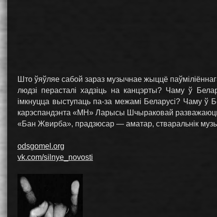
Што ўяўляе сабой зараз музычнае жыццё паўміліённаг
людзі перасталі хадзіць на канцэрты? Чаму ў Бела
імкнуцца выступаць па-за межамі Беларусі? Чаму ў 
карэспандэнта «МН» Ларысы Шчыраковай разважаюць м
«Бан Жвирба», прадзюсар — аматар, стваральнік муз
odsgomel.org
vk.com/silnye_novosti