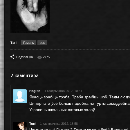
Тэгі
Гомель
рок
Падзяліцца
2975
2
каментара
HagRId
1 кастрычніка 2012, 10:51
Якасць зрабіць трэба. Трэба зрабіць шоў. Тады людз
Цяпер гэта ўсё больш падобна на гурткі самадзейна
Узровень школьных актавых залаў.
Turri
1 кастрычніка 2012, 18:58
Чаму ж толькі Гомель? Гэта тычыцца ўсёй Беларусі.