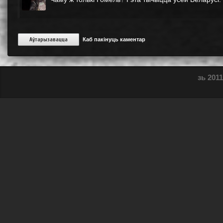
Аўтарызавацца
Каб пакінуць каментар
зь 2011