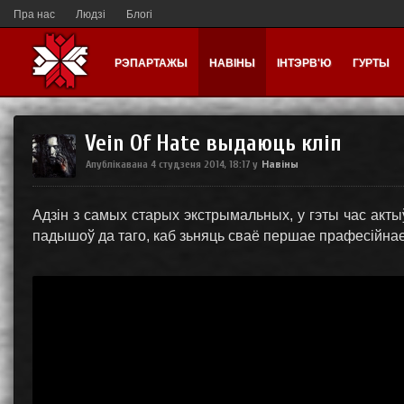
Пра нас
Людзі
Блогі
РЭПАРТАЖЫ
НАВІНЫ
ІНТЭРВ'Ю
ГУРТЫ
Vein Of Hate выдаюць кліп
Навіны
Апублікавана
4 студзеня 2014, 18:17
у
Адзін з самых старых экстрымальных, у гэты час акты
падышоў да таго, каб зьняць сваё першае прафесійнае