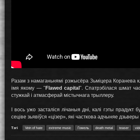
Разам з намаганьнямі рэжысёра Зьміцера Коранева клі
імя якому — "
Flawed capital
". Спатрэбілася шмат ча
стужкай і атмасферай містычнага трыллеру.
І вось ужо засталіся лічаныя дні, калі гэты прадукт
сеціве зьявіўся «цізер», які часткова адчыняе дзьверы
Тэгі
Vein of hate
extreme music
Гомель
death metal
teaser
vid