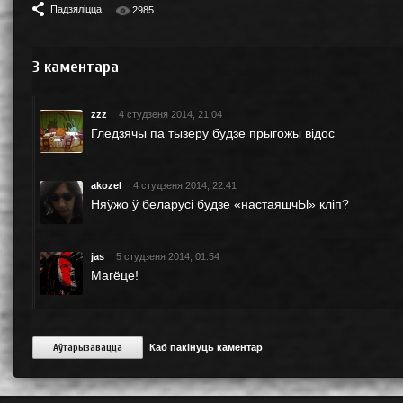
Падзяліцца
2985
3
каментара
zzz
4 студзеня 2014, 21:04
Гледзячы па тызеру будзе прыгожы вiдос
akozel
4 студзеня 2014, 22:41
Няўжо ў беларусі будзе «настаяшчЫ» кліп?
jas
5 студзеня 2014, 01:54
Магёце!
Аўтарызавацца
Каб пакінуць каментар