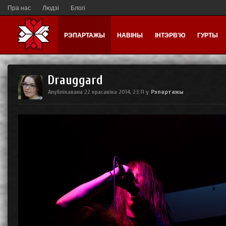
Пра нас
Людзі
Блогі
РЭПАРТАЖЫ
НАВІНЫ
ІНТЭРВ'Ю
ГУРТЫ
Drauggard
Рэпартажы
Апублікавана
22 красавіка 2014, 23:11
у