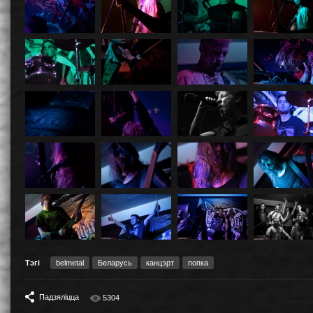
Тэгі
belmetal
Беларусь
канцэрт
попка
Падзяліцца
5304