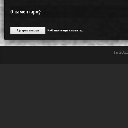
0
каментароў
Аўтарызавацца
Каб пакінуць каментар
зь 2011