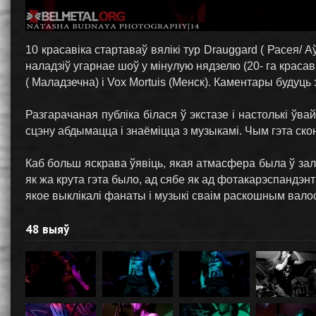
10 красавіка стартаваў вялікі тур Drauggard ( Расея/ А
наладзіў угарнае шоў у мінулую нядзелю (20- га красаві
( Маладзечна) і Vox Mortuis (Менск). Каментары будуць
Разгарачаная публіка білася ў экстазе і настолькі ўв
сцэну абдымацца і знаёміцца з музыкамі. Чым гэта ск
Каб больш яскрава ўявіць, якая атмасфера была ў зал
як жа крута гэта было, ад сябе як ад фотакарэспандэн
якое выклікалі фанаты і музыкі сваім раскошным вало
48 выяў