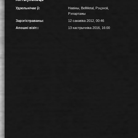
Удзельнічае ў:
Навіны
,
BelMetal
,
Рэцэнзіі
,
Рэпартажы
Зарэгістраваны:
12 сакавіка 2012, 00:46
Апошні візіт::
13 кастрычніка 2016, 16:00