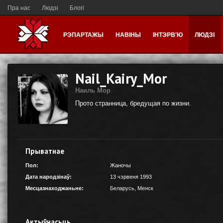
Пра нас
Людзі
Блогі
РЭПАРТАЖЫ
НАВІНЫ
ІНТЭРВ'Ю
ЛЮДЗІ
Nail_Kairy_Mor
Наиль Мор
Прото странница, бредущая по жизни.
Прыватнае
Пол:
Жаночы
Дата народзінаў:
13 чэрвеня 1993
Месцазнаходжаньне:
Беларусь
,
Менск
Актыўнасьць