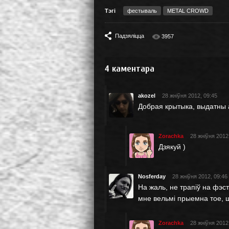
Тэгі
фестываль
METAL CROWD
Падзяліцца
3957
4
каментара
akozel
28 жніўня 2012, 09:45
Добрая крытыка, выдатны 
Zorachka
28 жніўня 2012
Дзякуй )
Nosferday
28 жніўня 2012, 09:46
На жаль, не трапіў на фэст
мне вельмі прыемна тое, што
Zorachka
28 жніўня 2012