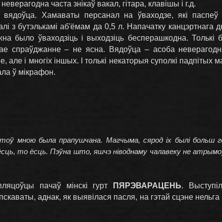
еверагодна часта знікаў вакал, гітара, клавішы і г.д.
і вядоўца. Хамаваты персанал на ўваходзе, які паспеў
і з бутэлькамі аб'ёмам да 0,5 л. Напачатку канцэртнага д
жна было ўваходзіць і выходзіць бесперашкодна. Толькі
ае спраўджанне – не ясна. Вядоўца – асоба неверагодн
, але і многіх іншых. І толькі некаторыя суполкі падпітых 
ала ў мікрафон.
тоў мною была прапушчана. Магчыма, сярод іх былі больш г
 ёсць, то ёсць. Пэўна што, яшчэ ніводнаму чалавеку не атры
пляцоўцы пачаў мінскі гурт
ПЯРЭВАРАЦЕНЬ
. Выступі
пскаваты, аднак, як выявілася пасля, на гэтай сцэне нельг