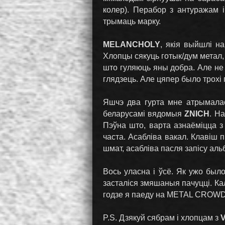
колер). Перабор з антуражам 
трымаць марку.
MELANCHOLY
, якія выйшлі на
Хлопцы сякуць готык/дум метал, 
што гуляюць яны добра. Але не 
глядзець. Але цяпер было трохі 
Яшчэ два гурта мне атрымалас
беларусамі вядомыя
ZNICH
. Н
Пэўна што, варта азнаёміцца з 
часта. Асабліва вакал. Клавіш 
шмат, асабліва пасля запісу аль
Вось уласна і ўсё. Як ужо бы
засталіся змяшаныя пачуцці. Ка
годзе я паеду на METAL CROWD т
P.S. Дзякуй сябрам і хлопцам з