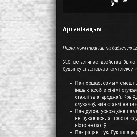
Арганізацыя
Перш, чым трапіць на дадзеную ім
Усё металічнае дзейства было 
будынку спартовага комплексу «Н
Па-першае, самым смешным 
іншых асоб з сінімі стужа
стаялі за агароджай. Крыўд
слухачоў, якія стаялі на т
Па-другое, усярэдзіне пам
не рухаешся, а проста сл
ніхто не паліў.
Па-трэцяе, гук. Гук шпацы