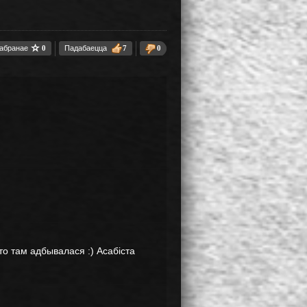
 абранае
0
Падабаецца
7
0
то там адбывалася :) Асабіста