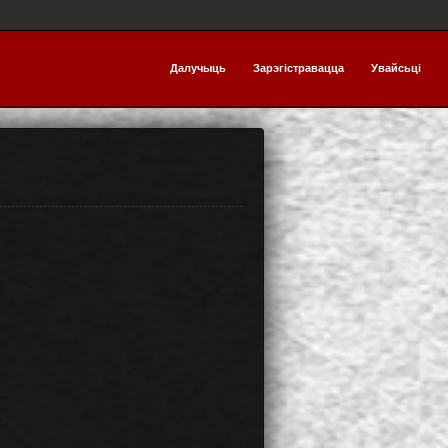
Далучыць
Зарэгістравацца
Увайсьці