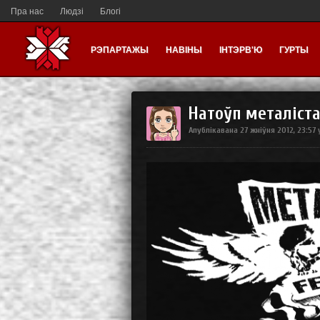
Пра нас
Людзі
Блогі
РЭПАРТАЖЫ
НАВІНЫ
ІНТЭРВ'Ю
ГУРТЫ
Натоўп металіста
Апублікавана
27 жніўня 2012, 23:57