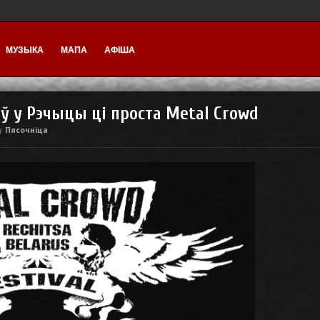
МУЗЫКА
МАПА
АФІША
ў у Рэчыцы ці проста Metal Crowd
Пясочніца
у