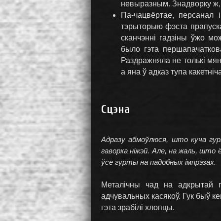
невыразным. Знадворку ж, н
Па-чацвёртае, персанал 
тэрыторыю фэста прапускал
сканчэнні гадзіны ўжо мо
было гэта першапачатков
Раздражняла не толькі мяне
а яна ў адказ тупа какетніч
Сцэна
Адразу абмоўлюся, што куча гур
гаворка ніжэй. Але, на жаль, што
ўсе гурты на падобных імпрэзах.
Металічны чад на адкрытай 
адчувальных касякоў. Гук быў ке
гэта зрабілі хлопцы.