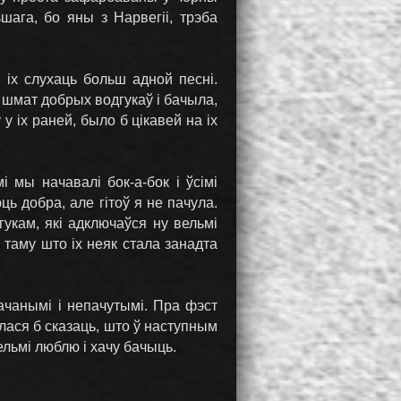
ага, бо яны з Нарвегіі, трэба
е іх слухаць больш адной песні.
і шмат добрых водгукаў і бачыла,
 іх раней, было б цікавей на іх
імі мы начавалі бок-а-бок і ўсімі
ць добра, але гітоў я не пачула.
гукам, які адключаўся ну вельмі
 таму што іх неяк стала занадта
чанымі і непачутымі. Пра фэст
лася б сказаць, што ў наступным
льмі люблю і хачу бачыць.