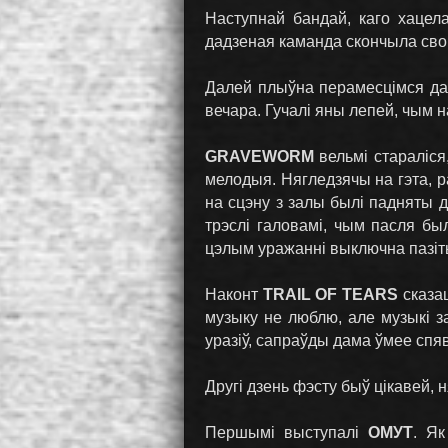
Наступнай бандай, каго хацел
дадзеная каманда скончыла свой
Далей плыўна перамесцімся да
вечара. Гучалі яны лепей, чым н
GRAVEWORM
вельмі стараліся,
мелодыя. Нягледзячы на гэта, р
на сцэну з залы былі падняты д
трэслі галовамі, чым пасля бы
цэлым уражанні выключна пазі
Наконт
TRAIL OF TEARS
сказац
музыку не люблю, але музыкі з
уразіў, сапраўды дама ўмее спя
Другі дзень фэсту быў цікавей, 
Першымі выступалі
ОМУТ
. Я