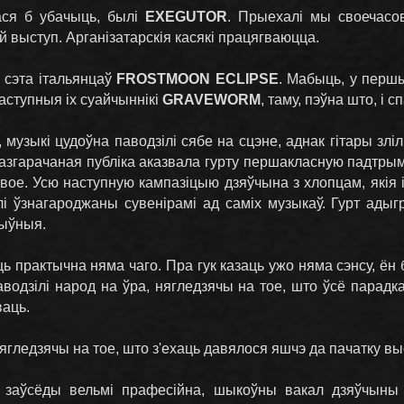
ася б убачыць, былі
EXEGUTOR
. Прыехалі мы своечасов
 выступ. Арганізатарскія касякі працягваюцца.
 сэта італьянцаў
FROSTMOON ECLIPSE
. Мабыць, у першы
аступныя іх суайчыннікі
GRAVEWORM
, таму, пэўна што, і 
 музыкі цудоўна паводзілі сябе на сцэне, аднак гітары зліл
азгарачаная публіка аказвала гурту першакласную падтрымк
вое. Усю наступную кампазіцыю дзяўчына з хлопцам, якія 
лі ўзнагароджаны сувенірамі ад саміх музыкаў. Гурт адыгр
тыўныя.
ь практычна няма чаго. Пра гук казаць ужо няма сэнсу, ён б
аводзілі народ на ўра, нягледзячы на тое, што ўсё парадк
ваць.
нягледзячы на тое, што з'ехаць давялося яшчэ да пачатку в
к заўсёды вельмі прафесійна, шыкоўны вакал дзяўчыны