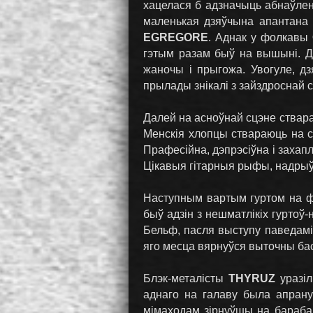
хацелася б адзначыць абнаўлен
маленькая дзяўчына апантана 
EGREGORE
. Аднак у фолкавы
гэтым разам быў на вышыні. До
жаночы і прыгожа. Увогуле, д
прылады знікалі з зайздроснай с
Далей на асноўнай сцэне ствар
Менскія хлопцы ствараюць на сц
Прафесійна, дэпрэсіўна і захап
Цікавыя гітарныя рыфы, надрыў
Наступным вартым гуртом на фэ
быў адзін з нешматлікіх гуртоў
Бельф, пасля выступу паведаміў
яго месца вярнуўся выточны бас
Блэк-металісты
THYRUZ
уразіл
аднаго на галаву была апранут
мімаходам зірнуўшы на бараба