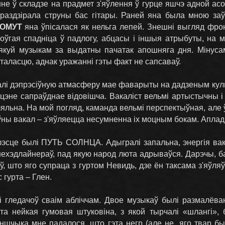
не ў складзе на прадмет з'яўлення ў гурце яшчэ адной ас
раздзірала струны бас гітары. Раней яна была мною за
ОМУТ
яна ўпісалася як нельга лепей. Знешні выгляд фронт
ўгая спадніца ў падлогу, абцасы і іншыя атрыбуты, на м
зякуй музыкам за выдатны пачатак апошняга дня. Мінуса
таласцю, аднак уражанні гэты факт не сапсаваў.
алі дэпрэсіўную атмасферу мае фаварыты на дадзеным ку
эне сапраўднае відовішча. Вакаліст вельмі артыстычны і я
ляльна. На мой погляд, каманда вельмі перспектыўная, але 
ны вакал – з'яўляецца несумненна іх моцным бокам. Апла
сце былі ПУТЬ СОЛНЦА. Адыгралі запальна, энергія вака
-нехэдлайнераў, пад якую народ люта адрываўся. Дарэчы, б
, што яго супраца з гуртом Невидь, дзе ён таксама з'яўляў
 гурта – Глен.
і гледачоў сваім абліччам. Двое музыкаў былі размалёв
а нейкая гумовая штуковіна, з якой тырчалі «шлангі», 
ншчыка мне падалося, што гэта негр (але не, яго твар б