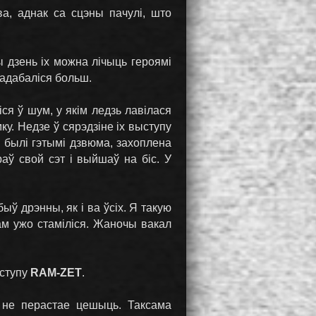
а, аднак са сцэны пачулі, што
 дзень іх можна лічыць героямі
спадабаліся больш.
іся ў шум, у якім ледзь лавілася
у. Недзе ў сярэдзіне іх выступу
і былі гэтымі дзвюма, захоплена
аў свой сэт і выйшаў на біс. У
ыў дрэнны, як і ва ўсіх. Я такую
ам ужо стаміліся. Жаночы вакал
ыступу
RAM-ZET
.
 не перастае цешыць. Таксама