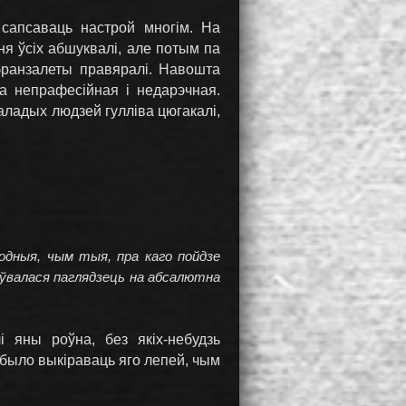
 сапсаваць настрой многім. На
ня ўсіх абшуквалі, але потым па
 бранзалеты правяралі. Навошта
а непрафесійная і недарэчная.
маладых людзей гулліва цюгакалі,
одныя, чым тыя, пра каго пойдзе
моўвалася паглядзець на абсалютна
лі яны роўна, без якіх-небудзь
а было выкіраваць яго лепей, чым