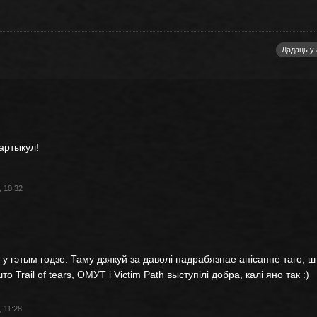
Дадаць у
артыкул!
, 10:32
 у гэтым годзе. Таму дзякуй за даволі падрабязнае апісанне таго, ш
 Trail of tears, ОМУТ і Victim Path выступілі добра, калі яно так :)
, 11:28