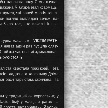
обы жаночага полу. Сімпатычная
ўважана ў блэк-метал фармацыі
вумен, які раней многія ганілі,
ой погляд выглядалі вельмі па-
м было тое, што вакал і іншыя
льтурна-масавым –
VICTIM PATH
.
 нават адзін раз пусціла слязу.
ў той жа час вельмі адмысловая.
дырую стоячы.
ліста хвастала праз край. Гэта
асіст дадзенага калектыву Дзіма
ся бас-гітарыстам, скончана. На
аны ў традыцыйны корпспэйнт, у
басіст быў у масцы з рагамі, а
ыў проста зафарбаваны ў чорны