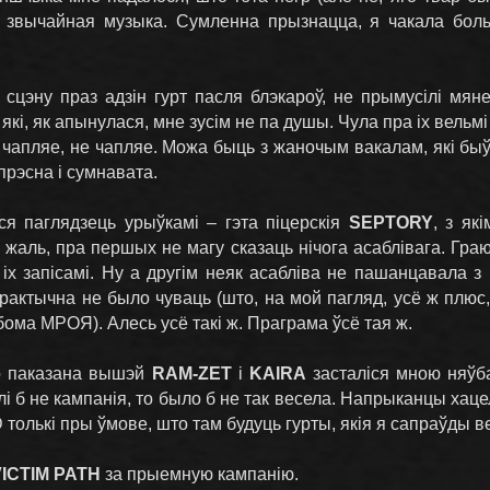
і звычайная музыка. Сумленна прызнацца, я чакала больш
 сцэну праз адзін гурт пасля блэкароў, не прымусілі мян
які, як апынулася, мне зусім не па душы. Чула пра іх вельм
чапляе, не чапляе. Можа быць з жаночым вакалам, які быў у
прэсна і сумнавата.
я паглядзець урыўкамі – гэта піцерскія
SEPTORY
, з як
а жаль, пра першых не магу сказаць нічога асаблівага. Граю
іх запісамі. Ну а другім неяк асабліва не пашанцавала з 
практычна не было чуваць (што, на мой пагляд, усё ж плюс,
бома МРОЯ). Алесь усё такі ж. Праграма ўсё тая ж.
ло паказана вышэй
RAM-ZET
і
KAIRA
засталіся мною няўба
лі б не кампанія, то было б не так весела. Напрыканцы хаце
олькі пры ўмове, што там будуць гурты, якія я сапраўды ве
VICTIM PATH
за прыемную кампанію.