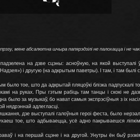
прэзу, мяне абсалютна шчыра папярэдзілі не палохацца і не ча
падзелена на дзве сцэны: асноўную, на якой выступалі 
адзея») і другую (на адкрытым паветры). І там, і там былі с
было тое, што да адкрытай пляцоўкі блізка падпускалі тол
чкамі на руках. Пры гэтым рабіць там танцы і скокі не даз
на было за музыкаў, бо нават самыя экспрэсіўныя з іх насі
акой нядрэннай адлегласці.
яшкання, дзе выступалі галоўныя героі феста, было нерэал
ухаеш тое, што адбываецца, усё адно пакрываешся ліпкім
раваў і на першай сцэне і на другой. Унутры ён быў рэзк