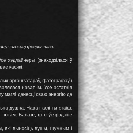
каць чагосьці феерычнага.
ўсе хэдлайнеры (знаходзілася ў
вае касякі.
ькі арганізатараў, фатографаў і
валялася нават ім. Усе астатнія
лу маглі данесці сваю энергію да
ьна душна. Нават калі ты стаіш,
 потам. Балазе, што ўсярэдзіне
ім, які выносіць вушы, шумным і