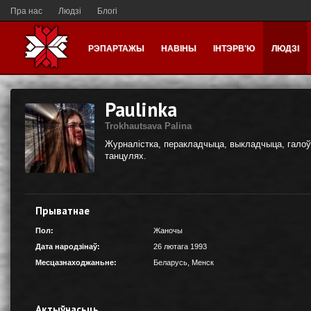
Пра нас
Людзі
Блогі
РЭПАРТАЖЫ
НАВІНЫ
ІНТЭРВ'Ю
ЛЮДЗІ
Paulinka
Trokhautsava Palina
Журналістка, перакладчыца, выкладчыца, галоў
танцулях.
Прыватнае
Пол:
Жаночы
Дата народзінаў:
26 лютага 1993
Месцазнаходжаньне:
Беларусь
,
Менск
Актыўнасьць