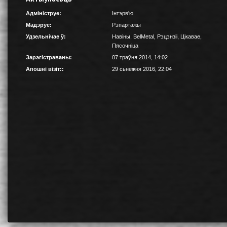
Адмініструе:
Інтэрв'ю
Мадэруе:
Рэпартажы
Удзельнічае ў:
Навіны
,
BelMetal
,
Рэцэнзіі
,
Цікавае
,
Пясочніца
Зарэгістраваны:
07 траўня 2014, 14:02
Апошні візіт::
29 сьнежня 2016, 22:04