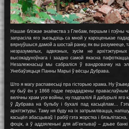
Нашае блiзкае знаёмства з Глебам, першым i пэўны ч
запрасiла яго зьезьдзiць са мной у кароценькае пад
вярнуўшыся дамой а шостай ранку, як вы разумееце, так
незразумелых, адвязных, зусiм не архiтэктурны
высокадухоўнага i заадно самой якасна пафоткацца 
Незалежнасьцi мы сабралiся ў вандровачку на эл
Унебаўзяцьця Панны Марыi ў вёсцы Дубрава.
Што я магу распавесьцi пра гiсторыю храма. Ну ўзьве
ну быў ён у 1868 годзе перададзены праваслаўным 
велiчны храм усе войны, ну падпалiлi й дабурылi яго 
ў Дубрава на бульбу i бухалi пад касьцёлам… Гэт
архiтэктуры. Таму ня буду на іх затрымлівацца, напі
касьцёл абасцываў. I рабiў гэта жорстка i бязьлiтасна
фоцiк, а ў аддзяленьнi для аб’ектываў – дзьве банкi 