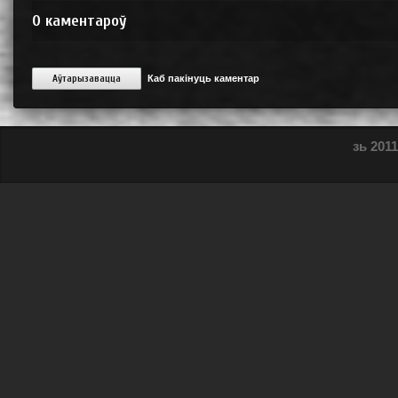
0
каментароў
Аўтарызавацца
Каб пакінуць каментар
зь 2011