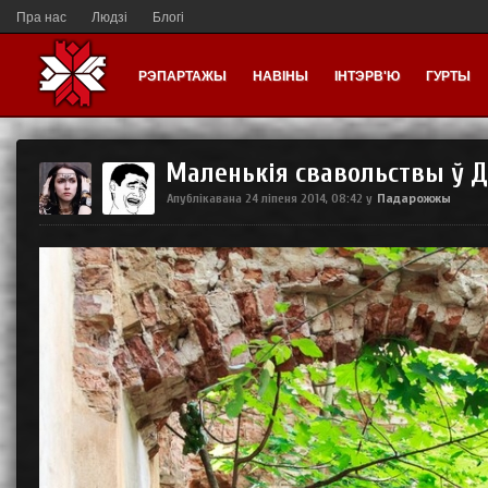
Пра нас
Людзі
Блогі
РЭПАРТАЖЫ
НАВІНЫ
ІНТЭРВ'Ю
ГУРТЫ
Маленькiя свавольствы ў Д
Падарожжы
Апублікавана
24 ліпеня 2014, 08:42
у