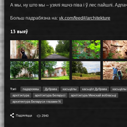
А мы, ну што мы – узялi яшчэ пiва i ў лес пайшлi. Адп
Больш падрабязна на:
vk.com/feed#/architekture
13 выяў
Тэгі
падарожжы
Дубрава
касьцёлы
касьцёл Дубрава
касьцёлы
архітэктура
архітэктура Беларусі
архітэктура Менскай вобласьці
архитектура Беларуси глазами N
Падзяліцца
2940