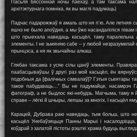
Пасьля бяссоннай ночы паехаў, а там таксама нал
архiтэктурнага помнiка, як вы маглi падумаць)
Падчас падарожжаў я амаль што ня п’ю. Але летняя сь
яшчэ не было апоўдня, а мы ўжо насандалiлiся пiвам i
што прыехала наведаць касьцёл, таму паралельна л
элементы. I не зьмяняю сабе – у любой незразумелай сi
прынцэса, а ня як звычайны алкаш.
Глябан таксама з усяе сiлы цанiў элементы. Правяра
паабасцываўшы ў другі раз мой касьцёл, ён вярнуўс
подобныя да [фалічных сімвалаў]? Гэтыя сьвятары там
такое пабудаваць…” Вы не падумайце, насамрэч Г
фатограф, а не быдлос які-небудзь. Магчыма, таму я 
справе – лёгкі й шчыры, лепшы за многіх. І касьцёл ям
Карацей, Дубрава раю наведаць, тым больш, што нед
касьцёл Унебаўзяцьця Панны Марыi i насалодзiцца,
коўдрай з залатой лiстоты рэшткi храма будуць выгля