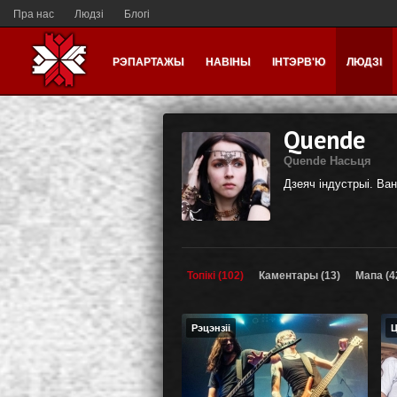
Пра нас
Людзі
Блогі
РЭПАРТАЖЫ
НАВІНЫ
ІНТЭРВ'Ю
ЛЮДЗІ
Quende
Quende Насьця
Дзеяч індустрыі. Ван
Топікі (102)
Каментары (13)
Мапа (4
Рэцэнзіі
Ц