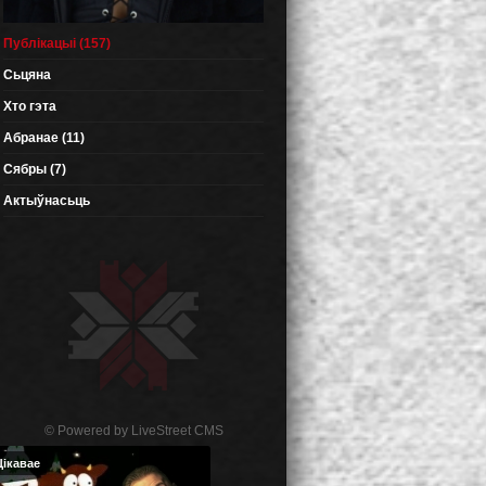
Публікацыі (157)
Сьцяна
Хто гэта
Абранае (11)
Сябры (7)
Актыўнасьць
© Powered by
LiveStreet CMS
Цікавае