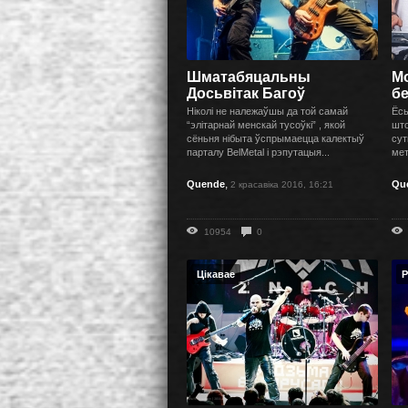
Шматабяцальны
М
Досьвiтак Багоў
б
Ніколі не належаўшы да той самай
Ёсь
“элітарнай менскай тусоўкі” , якой
што
сёньня нібыта ўспрымаецца калектыў
сут
парталу BelMetal і рэпутацыя...
мет
,
Quende
Qu
2 красавіка 2016, 16:21
10954
0
Цікавае
Р