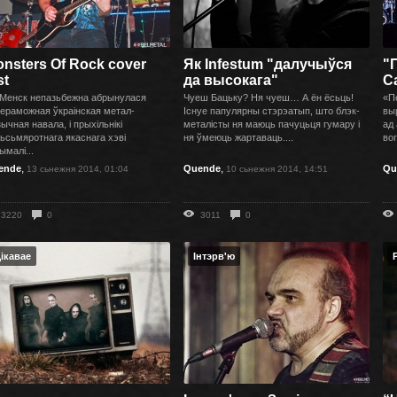
nsters Of Rock cover
Як Infestum "далучыўся
"
st
да высокага"
С
Менск непазьбежна абрынулася
Чуеш Бацьку? Ня чуеш… А ён ёсьць!
«П
ераможная ўкраінская метал-
Існуе папулярны стэрэатып, што блэк-
вы
ычная навала, і прыхільнікі
металісты ня маюць пачуцьця гумару і
ад
ьсьмяротнага якаснага хэві
ня ўмеюць жартаваць....
вог
ымалі...
,
,
ende
Quende
Qu
13 сьнежня 2014, 01:04
10 сьнежня 2014, 14:51
3220
0
3011
0
ікавае
Інтэрв'ю