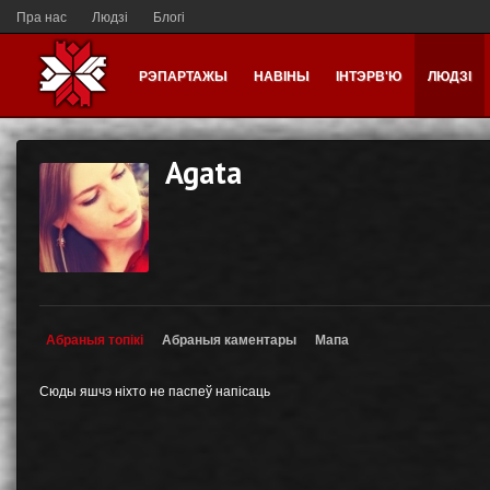
Пра нас
Людзі
Блогі
РЭПАРТАЖЫ
НАВІНЫ
ІНТЭРВ'Ю
ЛЮДЗІ
Agata
Абраныя топікі
Абраныя каментары
Мапа
Сюды яшчэ ніхто не паспеў напісаць