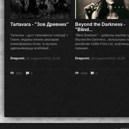
Tartavara - "Зов Древних"
Beyond the Darkness -
"Blind...
Tartavara – дуэт таленавітых хлопцаў з
“Blind Shadows” – дэбютны альбом г
Гомля, вядомы многім аматарам
Beyond the Darkness , выпушчаны н
атмасфернага блэку. Іх музыка
расейскiм лэйбе Fono Ltd, зьяўляец
адрозьніваецца асаблівай...
першым...
,
,
Dragomir
Dragomir
31 студзеня 2016, 21:45
18 студзеня 2016, 21:29
2921
0
4698
0