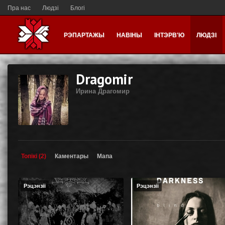
Пра нас
Людзі
Блогі
РЭПАРТАЖЫ
НАВІНЫ
ІНТЭРВ'Ю
ЛЮДЗІ
Dragomir
Ирина Драгомир
Топікі (2)
Каментары
Мапа
Рэцэнзіі
Рэцэнзіі