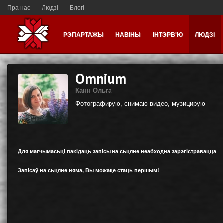
Пра нас
Людзі
Блогі
РЭПАРТАЖЫ
НАВІНЫ
ІНТЭРВ'Ю
ЛЮДЗІ
Omnium
Канн Ольга
Фотографирую, снимаю видео, музицирую
Для магчымасьці пакідаць запісы на сьцяне неабходна зарэгістравацца
Запісаў на сьцяне няма, Вы можаце стаць першым!