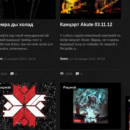
емра ды холад
Канцэрт Akute 03.11.12
авіта пад такой немудрагелістай
У суботу хадзілі невялічкай кампаніяй на
вай вырашыў зрабіць пост у
вялікі канцэрт Akute. Відаць, не я адзіны
бістым блогу, пра які неяк зусім усе
вырашыў ісьці зь сябрамі, бо людзей у
ыліся, уключаючы...
Re:public-у...
,
,
rr
Sverr
8 сьнежня 2012, 19:20
12 лістапада 2012, 00:03
3400
0
2658
0
эцэнзіі
Рэцэнзіі