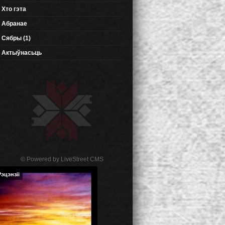
Хто гэта
Абранае
Сябры (1)
Актыўнасьць
© Powered by
LiveStreet CMS
Рэцэнзіі