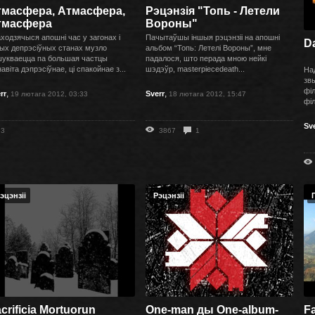
тмасфера, Атмасфера,
Рэцэнзія "Топь - Летели
тмасфера
Вороны"
ходзячыся апошні час у загонах і
Пачытаўшы іншыя рэцэнзіі на апошні
D
ых депрэсіўных станах музло
альбом “Топь: Летелі Вороны”, мне
укваецца па большая частцы
падалося, што перада мною нейкі
авіта дэпрэсіўнае, ці спакойнае з...
шэдэўр, masterpiecedeath...
На
звы
фі
,
,
rr
Sverr
19 лютага 2012, 03:33
18 лютага 2012, 15:47
філ
Sv
3
3867
1
эцэнзіі
Рэцэнзіі
crificia Mortuorun
One-man ды One-album-
Fa