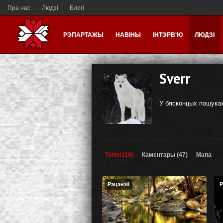
Пра нас
Людзі
Блогі
РЭПАРТАЖЫ
НАВІНЫ
ІНТЭРВ'Ю
ЛЮДЗІ
Sverr
У бясконцых пошука
Топікі (16)
Каментары (47)
Мапа
Рэцэнзіі
Р