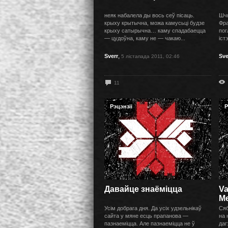
неяк набалела ды вось сеў пісаць.
Шчы
крыху крытычна, можа камусьці будзе
Фра
крыху сатырычна… каму спадабаецца
пог
— цудоўна, каму не — чакаю...
іст
,
Sverr
Sve
5 лістапада 2011, 02:46
11
Рэцэнзіі
Р
Давайце знаёміцца
Va
Me
Усім добрага дня. Да усіх удзельнікаў
Сяб
сайта у мяне есць прапанова —
на 
пазнаеміцца. Але пазнаеміцца не ў
даг