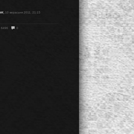
,
err
10 верасьня 2011, 21:15
6496
0