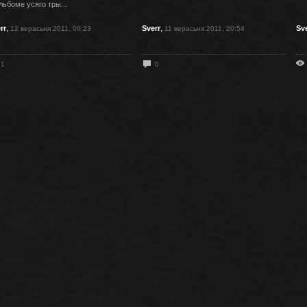
льбоме усяго тры...
,
,
rr
Sverr
Sv
12 верасьня 2011, 00:23
11 верасьня 2011, 20:54
1
0