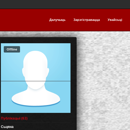
Далучыць
Зарэгістравацца
Увайсьці
Offline
Публікацыі (63)
Сьцяна