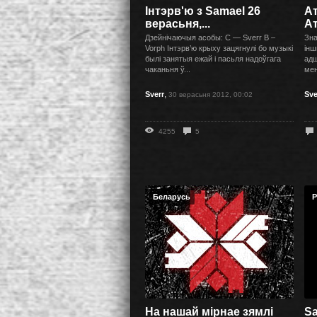
Інтэрв'ю з Samael 26
А
верасьня,...
А
Дзейнічаючыя асобы: С — Sverr В –
Зна
Vorph Інтэрв’ю крыху зацягнулі бо музыкі
інш
былі занятыя ежай і пасьля надоўгага
адш
чаканьня ў...
мен
,
Sverr
Sve
30 верасьня 2012, 00:02
4255
5
Беларусь
Р
На нашай мірнае зямлі
Sa