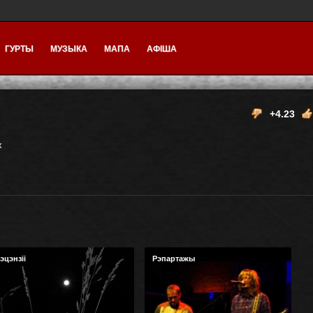
ГУРТЫ
МУЗЫКА
МАПА
АФІША
+4.23
х
эцэнзіі
Рэпартажы