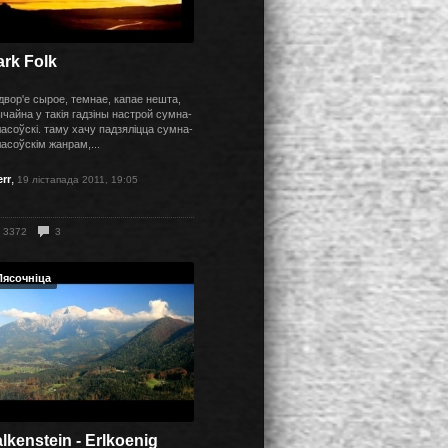
ark Folk
двор'е сырое, темнае, капае нешта,
чайна у такія гадзіны настрой сумна-
ласоўскі. таму хачу падзяліцца сумна-
асоўскім жанрам,...
,
err
19 лістапада 2011, 19:05
3372
3
Пясочніца
lkenstein - Erlkoenig