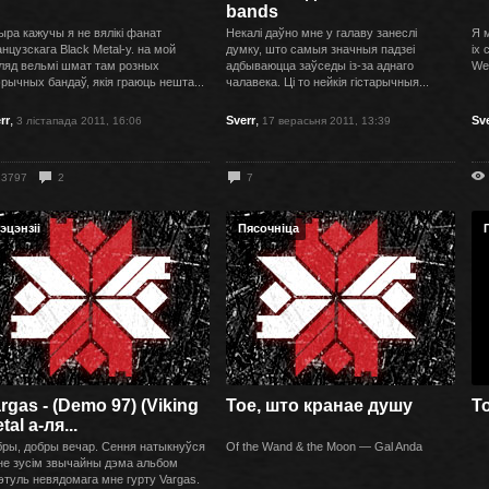
bands
ра кажучы я не вялікі фанат
Некалi даўно мне у галаву занеслі
Я 
нцузскага Black Metal-у. на мой
думку, што самыя значныя падзеі
іх 
ляд вельмі шмат там розных
адбываюцца заўседы із-за аднаго
Wel
эрычных бандаў, якія граюць нешта...
чалавека. Ці то нейкія гістарычныя...
,
,
rr
Sverr
Sv
3 лістапада 2011, 16:06
17 верасьня 2011, 13:39
3797
2
7
эцэнзіі
Пясочніца
rgas - (Demo 97) (Viking
Toe, што кранае душу
Т
tal а-ля...
ры, добры вечар. Сення натыкнуўся
Of the Wand & the Moon — Gal Anda
не зусім звычайны дэма альбом
этуль невядомага мне гурту Vargas.