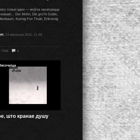
магу толькі адно — моўча захапцяцца
спевамі… Der Mohn, Die gro?e Gottin,
tenbaum, Koenig Fon Thule, Erlkoenig
,
err
13 верасьня 2011, 21:49
7348
4
Пясочніца
ое, што кранае душу