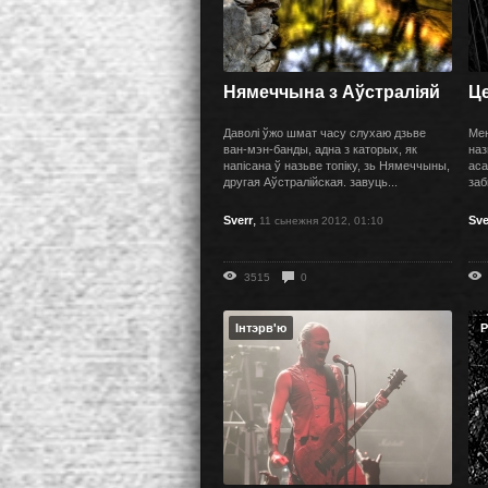
Нямеччына з Аўстраліяй
Ц
Даволі ўжо шмат часу слухаю дзьве
Мен
ван-мэн-банды, адна з каторых, як
наз
напісана ў назьве топіку, зь Нямеччыны,
аса
другая Аўстралійская. завуць...
заб
,
Sverr
Sve
11 сьнежня 2012, 01:10
3515
0
Інтэрв'ю
Р