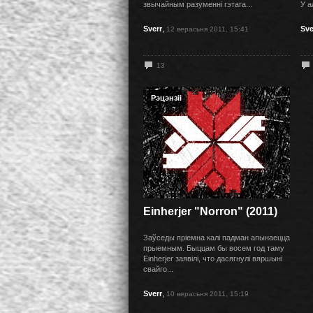
звычайным разуменні гэтага...
У а
,
Sverr
Sve
12 верасьня 2011, 15:41
13
Рэцэнзіі
Einherjer "Norron" (2011)
Заўседы пріемна калі падман апынаецца
прыемным. Быццам бы восем год таму
Einherjer заявілі, что дасягнулі вяршыні
свайго...
,
Sverr
10 верасьня 2011, 15:19