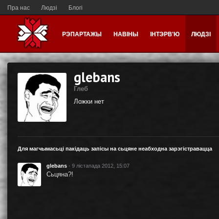
Пра нас
Людзі
Блогі
РЭПАРТАЖЫ
НАВІНЫ
ІНТЭРВ'Ю
ЛЮДЗІ
glebans
Глеб
Ложки нет
Для магчымасьці пакідаць запісы на сьцяне неабходна зарэгістравацца
glebans
·
9 лістапада 2012, 15:07
Сьцяна?!