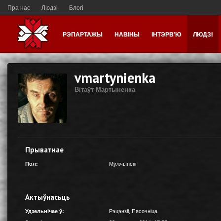
Пра нас
Людзі
Блогі
РЭПАРТАЖЫ
НАВІНЫ
ІНТЭРВ'Ю
ЛЮДЗІ
vmartynienka
Вітаўт Мартыненка
Прыватнае
Пол:
Мужчынскі
Актыўнасьць
Удзельнічае ў:
Рэцэнзіі
,
Пясочніца