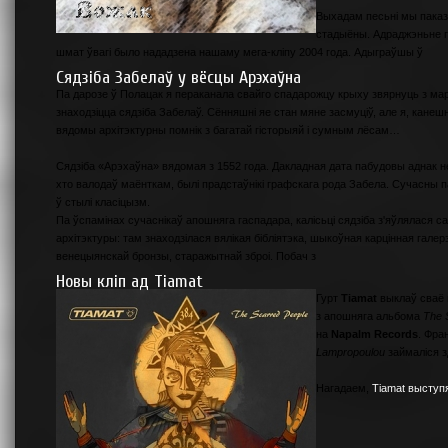
Выхадам песьні мы паказ
стадыёны. Адраджэньне гу
шмат ўвагі было нададзена нашаму мега-кліпу 2004 года. Адыграўшы ў
Сядзіба Забелаў у вёсцы Арэхаўна
Па дарозе ў Полацак я пераканала свайго спадарожцу крыху звярнуць з мар
знаходзіцца сядзіба Забелаў. Сённяшні яе стан мяне засмуціў, але я, канеш
вядомы архітэктурны помнік з багатай гісторыяй і сумным лёсам…
Сядзіба «Арэхаўна» вядомая з 1552 года. Дакладная дата пабудовы аднак не
хто валодаў маёнткам, былі прадстаўнікі графскага рода Забела. Сучасны п
ў стылі класіцызм.
Па ўспамінах сучаснікаў апошняга гаспадара, калісьці сядзіба з'яўлялася 
архітэктуры: там знаходзілася вялікая бібліятэка, шыкоўная карцінная гале
венецыянскай бронзы, старажытнай зброі. Побач з
Новы кліп ад Tiamat
Гурт
Tiamat
выклаў сваё 
з апошняга альбома
The 
на
Napalm Records
. Фра
Lampropoulou
займаліся з
Нагадаем,
Tiamat выступ