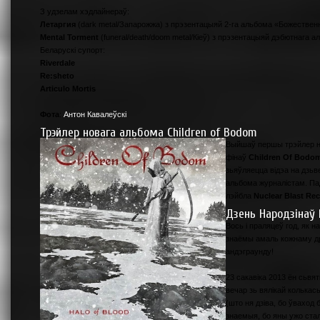
З удзелам хэдлайнераў:
Летаргия
(dark metal/Запарожжа) з прэзентацыяй 2-га альбома «Божествен
Mental Torment
(funeral/death/doom metal/Кіеў) з прэзентацыяй дэбютнага
Беларускі супорт:
Riverdale
Re:sheto
Articulo Mortis
Фота
:
Антон Кавалеўскі
Трэйлер новага альбома Children of Bodom
Выйшаў першы трэйлер но
фінаў
Children Of Bodo
зьяўляецца відэа на дзьв
альбома журналістам. Па
лэйбла
Nuclear Blast Re
Дзень Народзінаў 
Вось і праляцеў год, як 
знаёмы амаль кожнаму др
андэграунду!
23 сакавіка 2013 ён сьвя
вечар зь вялікай колькас
(што ня дзіва, бо ўваход
знаемыя, бо яны ужо стал