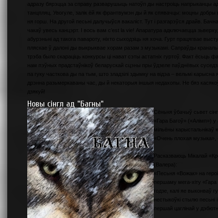
адразу бярэцца за справу разварушыць натоўп ды настроіць напрыканцы ад
танцпляц. Увогуле, залік ёй як франтвумэн ды й як спявачцы: моцны добры г
ня горш. На другой песьні далучыўся вакаліст. Тут і разгарэўся драйв. Бач
чакаў увесь канцэрт. І вось вам c’est la vie! Апаратура адключаецца зьверх
абурэньні ад такога павароту, ніхто сыходзіць ня хоча. Гурт працягвае высту
пляскае ў далоні ды выкрыквае хорам разам з музыкамі. Сапраўды краналь
трэба было скараціць конкурсы ці нават сэты астатніх гуртоў. Факт ёсьць фа
нам пэўных прадстаўнікоў беларускай сцэны пры ўдзеле паўднёвых суседзяў.
па гуку часткова ды па тым, што зладзілі здымку на відэа – вельмі карысна як
дрэнна разьмеркаваны час, ды й некаторыя іншыя недахопы. Не бяз касякоў,
дзякуй!
Новы сінгл ад "Багны"
Сёньня ўбачыў сьвет сінг
«Гара Багоў» («Алімп») у
мільёны карыстальнікаў ю
«Очень плохая музыка», 
Расказваюць Мікалай «Кр
(Валера):
«Песьня «Вожак» на геро
першаму мега-хіту «Гара 
годзе, калі яе выконваў г
нестыкоўкі стылю песьні 
першай цаглінай у дэбют