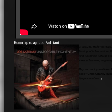
Новы трэк ад Joe Satriani
Знакаміты майстар гітар
Unstoppable Momentum
. 
And Wormhole Wizards
і н
чакаць 7-га мая, выдавац
Пад час запісу альбома
J
басіст
Chris Chaney
і
Mik
будучы альбом
тут
.