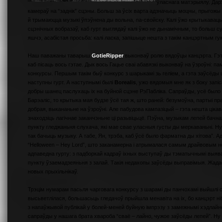
ўласнага матэрыялу. Дар
камераў на “заднік” сцэны. Больш за ўсіх варта адзначыць моцны, прыгожы
й трымаюцца музыкі ўпэўнена ды вольна, па-свойску. Калі ўжо крытыкаваць
сцэнічных вобразаў, каб гурт выглядаў калі ўжо не дынамічным, то больш 
яшчэ, асабістая просьба: калі ласка, запішыце нешта з такім канцэртным 
Наш паважаны таварыш
GotieRipper
выконваў ролю вядоўцы канцэрта. Гэта 
каб пісаць вось гэтае. Дык вось Гацье сваі абавязкі выконваў на ўзроўні: па
конкурсы. Першым такім быў конкурс з шарыкамі зь геліем, а гэта заўсёды 
наступны гурт. А наступнымі былі
Borealis
, ужо вядомыя мне як з боку запі
добры шанец паслухаць іх на буйной сцэне РэПабліка. Сапраўды, усё было ч
Барэаліс, то крытыка мая будзе ўсё тая ж, што раней: безумоўна, партыі п
добрая, выкананьне на ўзроўні. Але пабудова кампазіцый – гэта нешта ціка
знаходзіць лагічнае заканчэньне ці разьвіцьцё. Пэўна, музыкам лепей бачн
пункту гледжаньня слухача, які мае свае уласныя густы ды меркаваньні. Ну
так бачыць музыку. А табе, Ян, трэба, каб ўсё было фарматна ды хітова”. А
“Helloween – Hey Lord”, што заканамерна і атрымалася самым драйвовым 
адпаведна гурту: з падборкай кадраў іхных выступаў ды тэматычнымі выява
пункту ўзаемадзеяньня з залай. Такія недахопы заўсёды выправімыя. Жадае
новых прыхільнікаў.
Трэцім нумарам пасьля чарговага конкурсу з шарамі ды панчохамі выйшлі 
высьветлілася, большасьць гледачоў прыйшла менавіта на іх, бо канцэрт н
з напаўжывой публікай у болей-меней буйную імпрэзу з замежнымі хэдлайнера
сапраўды у нашага брата хвароба “сваё – лайно, чужое заўсёды лепей”. Ну