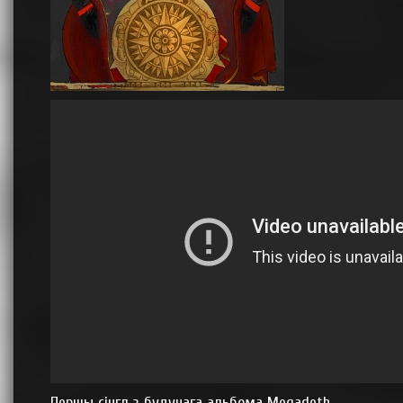
Першы сінгл з будучага альбома Megadeth