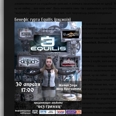
азнаямляючыся са студыйнымі запісамі, я аніякага захапленьня не адчуў. То
ну не лайно… але неяк ніяк”. Вось менавіта таму так і здарылася, што ўб
“жыўцом”, адкрыў для сябе новае імя, чыя творчасьць раней невядомым
Бенефіс гурта Equilis (рэцэнзія)
30 красавіка ў менскім 
зьяўленьню новай зоркі 
гэта хутчэй вяртаньне н
вядомая пад назвай Equi1
Crowblack
,
Borealis
,
deT
Пачатак дзейства быў паз
ехаць пасьля працоўнага 
тусіла ў клубе, калі канц
Кроўблэк… Шчыра кажучы
аніякага захапленьня не а
меней, ну не лайно… але н
што ўбачыўшы гэтых хло
для сябе новае імя, чыя
ўсё з-за таго, што студый
быў падчас выступу. Пач
Sentenced ды алдовасьцю
загорнута і пададзена па
менавіта гэтыя стылёвыя 
выступу. Яшчэ прыемна б