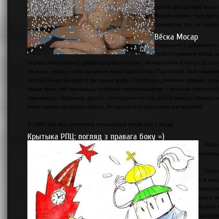
сотняў ды тысячаў іншых 
Вашая справа. Чым даўжэ
прыкметна тое, як паводз
Вёска Мосар
Упершыню ў дакументах в
свайго існавання вёска з
гісторыі вёскі пакінуў графскі род Бжэстоўскіх. Менавіта яны ў канцы 18 ст
На жаль, палац, у якім гасцявалі нават каралі Рэчы Паспалітай, быў знішч
святой Ганны захаваўся да нашых дзён, і з'яўляецца дзеючым храмам, куды 
іншых краін, каб пакланіцца галоўнай святыні касцёла — мошчам святога Ю
прыгажосць і адпачыць душой. І нягледзячы на тое, што ў савецкі перыяд ка
вакол храма нагадвала балота, ён заставаўся адкрытым для вернікаў.
З 1989 года без сумненняў пачынаецца новая эра ў жыцці
Крытыка РПЦ: погляд з правага боку =)
Мабыць
назіран
Праблем
ў іх вер
паводле
калі ў 
будову 
падпарад