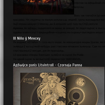
спрэчак на афіцыйнай сто
імпрэзы.
Вось так і пачаўся (ці ск
красавіка. Ня гледзячы на малую колькасьць людзей, гурты выкладаліся ва 
быў першы канцэрт ў Менску, ды й апошняе шоў туру па СНД увогуле.
Аркона
, як заўжды, падцяплялі ня менш за немцаў, бо людзі падчас іх выст
гадзіны іхнага сэту! І традыцыйная «сьценка на сьценку» выглядала моцна 
Ill Niño ў Менску
Як вядома, «El Niño» — гэта нішто іншае, як неверагодна моцны ўраган, які
зьявіцца ў вусьці якой-небудзь ракі і таксама нечакана зьнікнуць. Сам па с
спусташэньні ў месцах, дзе ён праходзіць.
13 красавіка «Хворы Хлопчык» зьявіўся на сцэне Re:Public.
На адной сцэне зь імі выступіў піцерскі гурт WAX ANGEL.
Адбыўся рэліз Litvintroll - Czornaja Panna