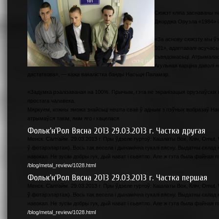
Сюжэт кліпа заснаваны н
Джорджа Оруэла «1984» і
«За аснову сюжэту мы ўз
101», адаптавалі-асучасьн
сьвядомасьці. Атрымалас
Агульная карціна даволі 
дастаткова», — кажа вакалістка банды Насьця Паламар.
«Задумка рэалізаваная на 100%. Прычым, гэта не экранізацыя оруэлаўскіх 
простага чалавека.
Мяркуем, кожны зможа знайсьці нешта сваё ў адным з пэўных вобразаў Насьці
атрымаўся такім, якім яго і хацелася
Фольк'н'Рол Вясна 2013 29.03.2013 г. Частка другая
Менск. Салтайм. 29.03.2013 г. Пры ўдзеле гуртоў: Кашлаты Вох, Кліч, Omut,
ў фотарэпартаж). Вось так весела і дынамічна гукалі вясну. Выдатны скла
навокал. Не зусім добры гук, дый нават і сьвятло. Але ж гэта была файная п
/blog/metal_review/1028.html
Фольк'н'Рол Вясна 2013 29.03.2013 г. Частка першая
Менск. Салтайм. 29.03.2013 г. Пры ўдзеле гуртоў: Кашлаты Вох, Кліч, Omut,
ў фотарэпартаж). Вось так весела і дынамічна гукалі вясну. Выдатны скла
навокал. Не зусім добры гук, дый нават і сьвятло. Але ж гэта была файная п
/blog/metal_review/1028.html