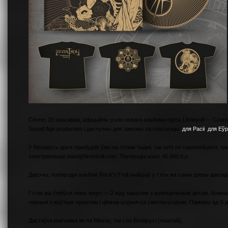
Сёння, 15 красавіка, афіцыйны рэліз новага альбома гурта Litvintroll — Cz
Sound Age production і даступны для замовы па спасылцы:
для Расіі
,
для Еў
У Беларусь дыск прыбудзе ўжо на гэтым тыдні, так што не саромейцеся, з
электрапошце band@litvintroll.com. Папярэдні кошт 45 000 б.р.
Дарэчы, папярэдні альбом Rock'n'Troll выйшаў у гэты жа самы дзень даклад
Гэтак жа з'явіўся новы мерч — 2 віду кашуляк з ахвігіцельным артам. Кожн
чорныя з жоўтым прынтам і цёмна-шэрыя са светла-шэрым. Памеры ад S да 
Дастаўка магчыма як па Мінску, так і па Беларусі (поштай).