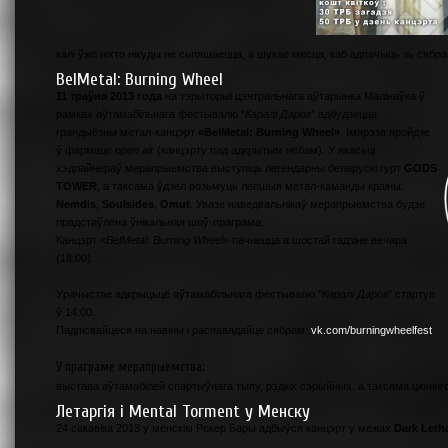
калі ўжо ніхто нікуды не сьпяшаецца, а шукае месца, каб адпачыць зь сябра
BelMetal: Burning Wheel
11 траўня 2013 года
на тэрыторыі цэнтральнага аўтарынка Малінаўка ў
рамках аўтамабільнага фестывалю “
Каралі Дарог
” адбудзецца
грандыёзны метал-канцэрт
«BelMetal: Burning Wheel»
. Імпрэза пройдзе
ў фармаце
open air
(канцэрту пад адкрытым небам). У якасьці
хэдлайнераў мерапрыемства выступіць легендарны беларускі гурт
GODS
TOWER
, а таксама ўдзел возьмуць лепшыя метал-каманды краіны:
Nemdis
,
Soulsides
,
Omut
. Увазе наведвальнікаў мерапрыемства будзе
прадстаўлена ўнікальная шоў-праграма.
Канцэрт
«BelMetal: Burning Wheel»
пачнецца а шостай гадзіне вечара
(18:00).
Урачыстае адкрыцьцё аўтамабільнага фестывалю
“Каралі Дарог
" стартуе
ў 14:00.
Падпісвайцеся на навіны і распавядайце сябрам:
vk.com/burningwheelfest
У праграме мерапрыемства:
выстава аўтамабілей спартыўнага тыпу, рэдкіх сэрыйных, а таксама цюнін
Летаргiя i Mental Torment у Менску
24 сакавіка 2013 у менскім Рокер Бары адбыўся канцэрт у межах
Dark Letha