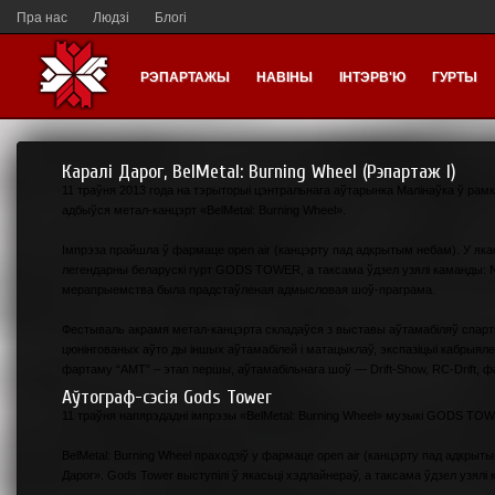
Пра нас
Людзі
Блогі
РЭПАРТАЖЫ
НАВІНЫ
ІНТЭРВ'Ю
ГУРТЫ
Каралi Дарог, BelMetal: Burning Wheel (Рэпартаж I)
11 траўня 2013 года на тэрыторыі цэнтральнага аўтарынка Малінаўка ў рам
адбыўся метал-канцэрт «BelMetal: Burning Wheel».
Імпрэза прайшла ў фармаце open air (канцэрту пад адкрытым небам). У як
легендарны беларускі гурт GODS TOWER, а таксама ўдзел узялі каманды: Ne
мерапрыемства была прадстаўленая адмысловая шоў-праграма.
Фестываль акрамя метал-канцэрта складаўся з выставы аўтамабіляў спарты
цюнінгованых аўто ды іншых аўтамабілей і матацыклаў, экспазіцыі кабрыяле
фартаму “АМТ” – этап першы, аўтамабільнага шоў — Drift-Show, RC-Drift, ф
Аўтограф-сэсія Gods Tower
11 траўня напярэдадні імпрэзы «BelMetal: Burning Wheel» музыкі GODS TOW
BelMetal: Burning Wheel праходзіў у фармаце open air (канцэрту пад адкры
Дарог». Gods Tower выступілі ў якасьці хэдлайнераў, а таксама ўдзел узялі 