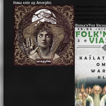
Новы кліп ад Amorphis
Гурт
Amorphis
не забыва
відэа з мэтай аблегчыць
можам паслухаць песьн
паўнафарматнік. Відэа мо
Фольк'н'Рол Вясна