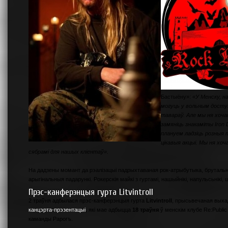
Бастыёну»:
«У Менску, н
могуць у вольным досту
тавараў. Але мы ня хоча
замяніць знакаміты Iro
плануем ладзіць розныя 
цікавыя акцыі. Мы ня хо
сябрамі для нашых кліентаў».
На дадзены момант да рэалізацыі падрыхтаваная рок-атрыбутыка, бруталь
арыгінальныя падарункі. Рокерскія майкі з гуртамі, нашыйнікі, напульсьнікі, 
Прэс-канферэнцыя гурта Litvintroll
2 траўня адбылася прэс-канферэнцыя гурта
Litvintroll
, прысьвечаная вых
канцэрта-прэзентацыі
, які мае адбыцца
18 траўня
ў менскім клубе Re:Publi
каманды Рарогъ.