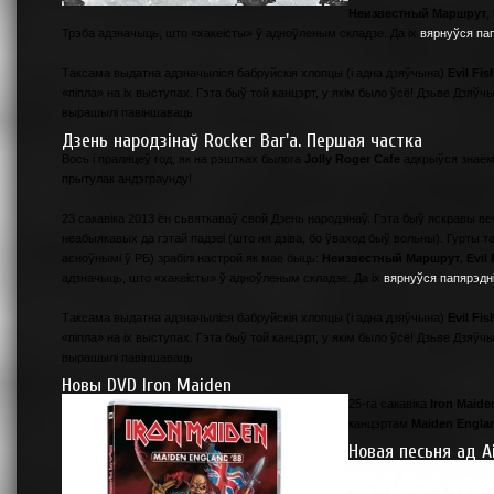
Неизвестный Маршрут
,
Трэба адзначыць, што «хакеісты» ў адноўленым складзе. Да іх
вярнуўся пап
Таксама выдатна адзначыліся бабруйскія хлопцы (і адна дзяўчына)
Evil Fis
«піпла» на іх выступах. Гэта быў той канцэрт, у якім было ўсё! Дзьве Дзяўч
вырашылі павіншаваць
Дзень народзінаў Rocker Bar'а. Першая частка
Вось і праляцеў год, як на рэштках былога
Jolly Roger Cafe
адкрыўся знаём
прытулак андэграунду!
23 сакавіка 2013 ён сьвяткаваў свой Дзень народзінаў. Гэта быў яскравы в
неабыякавых да гэтай падзеі (што ня дзіва, бо ўваход быў вольны). Гурты 
асноўнымі ў РБ) зрабілі настрой як мае быць:
Неизвестный Маршрут
,
Evil 
адзначыць, што «хакеісты» ў адноўленым складзе. Да іх
вярнуўся папярэдн
Таксама выдатна адзначыліся бабруйскія хлопцы (і адна дзяўчына)
Evil Fis
«піпла» на іх выступах. Гэта быў той канцэрт, у якім было ўсё! Дзьве Дзяўч
вырашылі павіншаваць
Новы DVD Iron Maiden
25-га сакавіка
Iron Maide
канцэртам
Maiden Englan
Новая песьня ад Ai