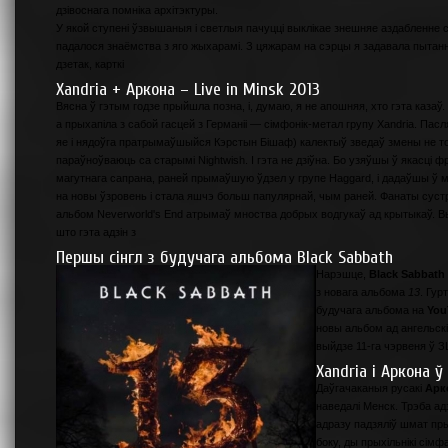
дзівоснага помніка архітэктуры.
У якой ступені ўзвышаныя і светлыя пачуцці выклікае знешняе аздабленне с
падалося знаёмства з яго жыхарамі. З цяжарам на сэрцы я задавала пытанн
дзетак, карткі
Xandria + Аркона – Live in Minsk 2013
Вясна ў гэтым годзе прыйшла позна, і, думаю, я не апошняя, хто гэта казаў. 
а прыхапіла з сабой гасцей з Германіі — сімфонік-метал групу Xandria. Пас
яе і нядоўга пратрымаўшыйся Кэрстын Бішаф) калектыў зведаў змены не тольк
параўноўваюць са старымі Nightwish. І гэта не дзіўна. Бо узяўшы ў якасці
магутнага сапрана, раней прымаўшую ўдзел у групе Haggard, і дадаўшы ў 
на новы ўзровень і стала яшчэ больш папулярнай, чым раней. Фанаты сустрэ
альбом Neverworld's End атрымаў мноства добрых водгукаў ад крытыкаў. Вы
што гэта адзін з
Першы сінгл з будучага альбома Black Sabbath
Нарэшце,
Black Sabbath
з новага альбома
13
. Гур
будучага альбома на
You
новы альбом ад ангельскі
выйдзе 11-га чэрвеня ў З
Xandria і Аркона 
Даўгачаканыя русакі
Арк
наведалі Менск. Трэба а
адразу падзяліў шмат пр
боку, ды прыхільнікі сімф