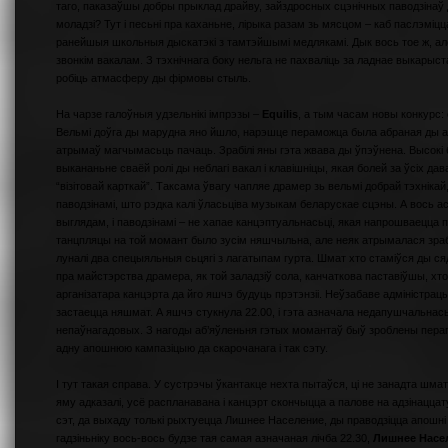
таго, паказаўшы добры прыклад драйву, зайздросных сцэнічных паводзінаў 
моладзі? Тут і песьні пра каханьне, лірыка разам зь мясцом – каб паслэміц
ранейшыя школьныя дыскатэкі з тамтэйшымі медлякамі. Дык вось тое ж, а
звонкім вакалам. З тэхнічнага боку нельга не пахваліць за ладнае выкарыс
робіць атмасферу ды фірмовы стыль.
На чарзе галоўныя удзельнікі імпрэзы –
Equilis
, а тым часам новы конкурс: 
Вельмі доўга ды марудна яно йшло, нарэшце пераможца была абраная ды атр
атрымаў магчымасьць пачаць. Зрабілі яны гэта жвава ды ўпэўнена. Высокі
выкананьне сваёй ролі ды неблагі вакал і клавішніцы, якая болей за ўсіх дав
“візітовай карткай”. Таксама ўвагу чапляе драмер зь вельмі добрай тэхніка
паводзінамі, што рэдка калі ўласьціва музыкам беларускае сцэны. А вось ас
выглядам, і паводзінамі – не хапае канцэптуальнасьці, якая напрошваецца 
танцпляцы на той момант было зусім няшчыльна, але неяк атрымалася зраб
луналі два спецыяльныя сьцягі з лагатыпам гурта. Шмат хто стаміўся ды сядз
пра майстэрства драмера, як той заладзіў сола, канчаткова паставіўшы, хто
арганізатара канцэрта да йго яшчэ будуць прэтэнзіі. Неўзабаве адміністрац
застаецца няшмат. А яшчэ стукнула 22.00, і гэта азначала недапушчальна
непаўнагадовых. З нагоды аб’яўленьня гэтых момантаў быў зроблены перапы
адну апошнюю кампазіцыю да скарочанага і так сэту.
І тут такая справа. У сустрэчы ўкантакце нехта пытаўся, ці не занадта шмат
яму адказалі, усё распланавана і канцэрт скончыцца а палове на адзінацца
сэт, да выхаду толькі рыхтуецца Лишнее Население, ды праводзіцца апошні 
гадзіньніку вось-вось будзе тая самая азначаная лічба 22.30,
Лишнее Насе