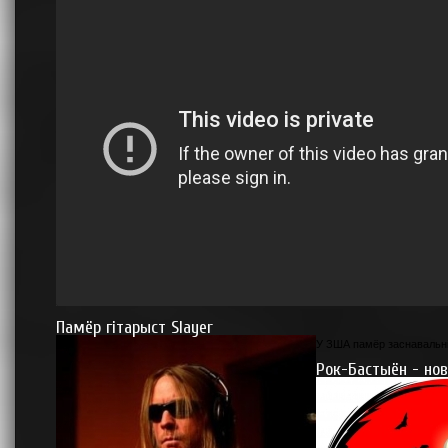
Памёр гітарыст Slayer
У ЗША памёр заснавальнік
Рок-Бастыён - но