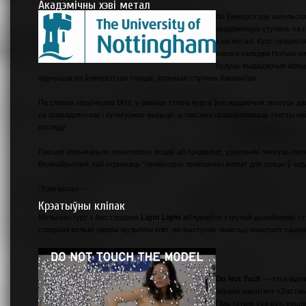
Акадэмічны хэві метал
Ва ўніверсітэце ангельс
акадэмічную ступень па г
хэві метал. Курс працяг
новага каледжа Нотынгэм
будуць выдадзеныя афіцый
адучыцца ва ўніверсітэце горада, атрымае ступень бакалаўра.
Па словах кіраўніцтва ВНУ, у рамках гэтага курса ўсе жадаючыя змогуць д
на грамадзянскае і культурнае жыцьцё, а таксама прааналізаваць тэксты н
погляду.
Пасьля атрыманьня пачатковых ведаў аб прадмеце, удзельнікі змогуць паех
Вялікабрытаніі, каб атрымаць “неабходны практычны вопыт для працы ў інду
“Хэві метал –
Крэатыўны кліпак
Музычны гурт з Амстэрдама
Light Light
аб'яднаўся з групай дызайнераў г
стварылі вельмі цікавы музычны кліп, які выступае чымсьці накшталт сацыя
Do Not Tuch
— гэта відэа
экрана накшталт «Застав
Пры гэтым усе рухі вашаг