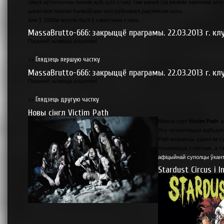
зямлі аўтэнтычны помнік-куб, што стаяў там раней (за вялікім камянём што с
шматлікія помнікі Каліноўцам што руйнавалі радзянскія каты.
Але ў 2009м могілкі былі ў самотным стане.
MassaBrutto-666: закрыццё праграмы. 22.03.2013 г. кл
Пазьней зьявіцца рэцэнзія!
>>
Глядзець першую частку
MassaBrutto-666: закрыццё праграмы. 22.03.2013 г. кл
Пазьней зьявіцца рэцэнзія!
>>
Глядзець другую частку
Новы сінгл Victim Path
Менскі гурт
Victim Path
за
Яго прэзентацыя адбудзецц
Path возьмуць удзел як с
Азнаёміцца з сінглам, а 
афіцыйнай суполцы ўкан
Stardust Circus і 