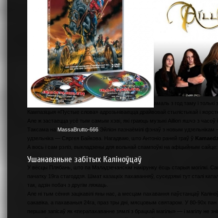
амаль з год таму і толькі
Кампазіцыя «Пустые слова» адрозьніваецца драйвовай стылістыкай і жорст
Але ж застаецца усё тым самым хэві, які граюць музыкі Aillion яшчэ з часоў
Таксама на
MassaBrutto-666
Эйліон пазнаёмілі фэнаў з новым удзельнікам 
удзельніка — Сяргея Байкова. Нагадваю, што Антоніо раней граў ў
Kamaedz
А вось і сам рэліз, выкладзены для вольнай спампоўкі на афіцыйным сайце:
Ушанаваньне забітых Каліноўцаў
У вёсцы Плябань, што па Маладзечанскім накірунку ёсць старыя могілкі. 
пачатку 19га стагоддзя. Шмат казацкіх пахаванняў, суседзямі тут сталі ката
так, адзін побач з другім ляжаць.
Але ні тым сёння зацікавілі яны нас, а месцам пахавання паўстанцаў Каліно
сакавіка. а пахаваныя 24га, праз тры дні, мясцовым святаром. У 80-90х пан
першае запісаў як «перапахаванне зямлі з брацкай магілы» — і магілу не зн