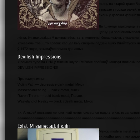
ехаць па старой трасе Б
выяздзе з горада раней, н
ехаць у далёкім дзяцінс
Да Ішкалдзі адыходзіць в
цягнуцца заснежаныяпалі, 
лёгка, ён знаходзіцца ў цэнтры вёскі, гэты невялічкі, беласнежны, унікальны
Улічваючы тое, што Траецкі касцёл быў сведкам падзей яшчэ Вітаўтаўскіх ч
ў 1472 годзе, захаваўся помнік да нашых
Devilish Impressions
У рамках тура па СНД у мінскім клубе RePublic прайшоў канцэрт польскіх паб
DEVILISH IMPRESSIONS!
Пры падтрымцы:
Victim Path — depressive dark metal, Мінск
Massenhinriсhtung — black metal, Мінск
Raven Throne — cold black metal, Полацк
Wasteland of Reality — black \ death metal, Мінск
т.к. Алексей поставил непонятный лемит символов надо это как то заполн
аааааааааааааааааааааааааааааааааа аааааааааааааааааааааааааааааа
Exist M выпусьцілі кліп
Менскі modern metal гурт
са свайго апошняга альб