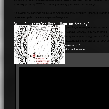
моманту развалу СССР ён паспеў прыйсці ў прыкметны заняпад.
Аднаўленнем касцёла св. Міхаіла Архангела займаўся яго цяперашні гаспадар
святыню з руін. На жаль, паразмаўляць з ім
Агляд "Лютавер'е - Песьні Налітых Хмараў"
Зрабіў відэаагляд на альбом беларус
Хмараў». Альбом быў выдадзены So
спадабаецца як агляд, так і альбом.
Інфармацыю аб гурце ды іх творчас
lutavierje.by/
vk.com/lutavierje