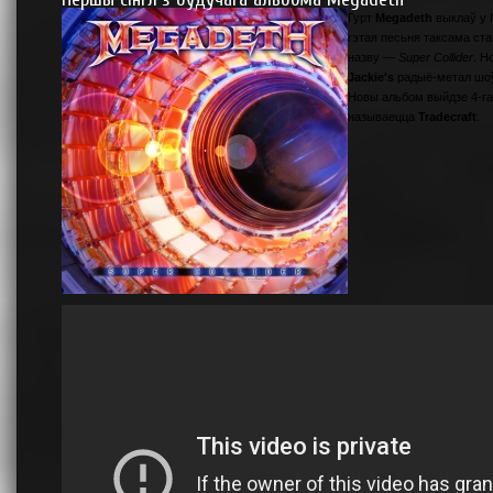
Гурт
Megadeth
выклаў у 
гэтая песьня таксама ст
назву —
Super Collider
. Н
Jackie's
радыё-метал шоў
Новы альбом выйдзе 4-га
называецца
Tradecraft
.