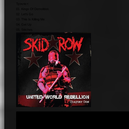
Трэкліст:
01. Kings Of Demolition
02. Let's Go
03. This Is Killing Me
04. Get Up
05. Stitches