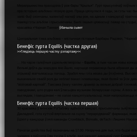
Мерапрыемства праходзіла ў рок-бары “Крылья”. Гурт прысутнічаў поўным 
пра гісторыю альбома і ягоную ідэю. Праца цягнулася 4 гады, за гэты час б
запіс быў скончаны, калектыў нагнаў злы рок, на адным з канцэртаў трагічн
памяці гэты альбом і прысьвечаны. Былі і іншыя цяжкасьці: пажар на студ
красавіка «Чорная Панна»
ўбачыла сьвет
.
Цэнтральная тэма альбома – містычная гісторыя Барбары Радзівіл, “Чорнай
Бенефіс гурта Equilis (частка другая)
>>Глядзець першую частку рэпартажу<<
… На чарзе галоўныя удзельнікі імпрэзы –
Equilis
, а тым часам новы конкур
Вельмі доўга ды марудна яно йшло, нарэшце пераможца была абраная ды атр
атрымаў магчымасьць пачаць. Зрабілі яны гэта жвава ды ўпэўнена. Высокі
выкананьне сваёй ролі ды неблагі вакал і клавішніцы, якая болей за ўсіх дав
“візітовай карткай”. Таксама ўвагу чапляе драмер зь вельмі добрай тэхніка
паводзінамі, што рэдка калі ўласьціва музыкам беларускае сцэны. А вось ас
выглядам, і паводзінамі – не хапае канцэптуальнасьці, якая напрошваецца 
Бенефіс гурта Equilis (частка першая)
30 красавіка ў менскім РэПабліку адбыўся канцэрт, прысьвечаны зьяўленьню
Дакладней, гэта хутчэй вяртаньне на сцэну “перароджанай” фармацыі, якая
ўдзел у канцэрце ўзялі каманды Crowblack, Borealis, deTach і Лишнее Насел
Пачатак дзейства быў пазначаны на 17.00. Нязручна для тых, хто будзе ех
чалавек з паўсотні ўжо тусіла ў клубе, калі канцэрт адкрываў гурт
Crowblac