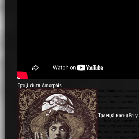
Трэці сінгл Amorphis
Фіны
Amorphis
незадавол
разьмешчаныя ў Інтэрнэце
Circle
. Песьня называец
сінглам будучага рэлізу.
Траецкі касьцёл у
… Пара гадзін у цягніку –
тата сустракае мяне на 
бачымся рэдка, але мне 
на пэўны час адцягаю рас