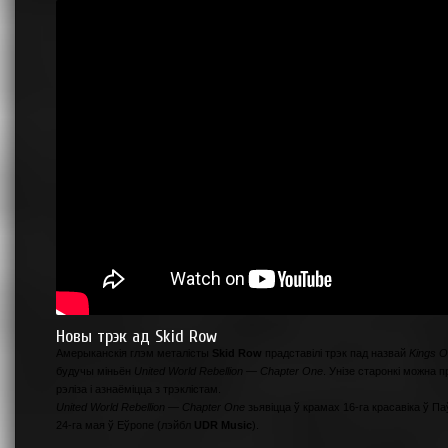
Новы трэк ад Skid Row
Амерыканскія глэм металісты
Skid Row
прадставілі трэк пад назвай
Kings O
будучы міньён
United World Rebellion — Chapter One
. Унізе старонкі можна 
рэліза і азнаёміцца з трэклістам.
United World Rebellion — Chapter One
зьявіцца ў крамах 16-га красавіка ў 
24-га мая ў Еўропе (лэйбл
UDR Music
).