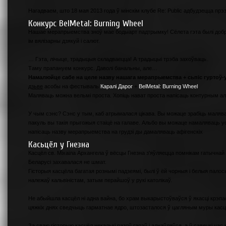
Нагадваем, што 18 мая 2013 года ў мінскім клубе Re: Public адбудзецца пр
Конкурс BelMetal: Burning Wheel
Нашае мерапрыемства зноў мае бодыарт падтрымку! Сёлета гэта былі добр
ім вялізарны дзякуй і салют.
… Гэта, лічыце, традыцыя складваецца! А традыцыі трэба захоўваць.
Таму прапануем конкурс. Даволі банальны, але…
Намалюйце сабе на целе назву нашага мерапрыемства + сьпіс гуртоў-
дзьве
асобы на фестываль
Каралі Дарог
+
BelMetal: Burning Wheel
.
Маляваць можна вельмі проста. Хопіць нават проста напісаць контурным ал
У чым сэнс? Сэнс у тым, каб атрымалася цікава. Вы можаце зрабіць маляв
пакуль вы такія прыгожыя стаіцё на галаве. Альбо вы можаце намаляваць 
напісаць назву мерапрыемства на грудзі ды дамаляваць афігенскіх
Касьцёл у Гнезна
Касцёл св. Міхаіла Архангела ў вёсцы Гнезна з'яўляецца помнікам гатычнай 
Беларусі захавалася не шмат.
Гісторыя касцёла багатая рознымі падзеямі, былі ў ёй чорныя і белыя палос
належаў кальвіністам, затым перайшоў у рукі католікаў.
Не абыйшла касцёл ні адна вайна, бо храм выкарыстоўваўся ў якасці крэпа
цяжкіх днях сведчыць гарматнае ядро, штозасталося ў цагляным муры касц
За сваю гісторыю касцёл некалькі разоў гарэў і аднаўляўся, а ў савецкі час