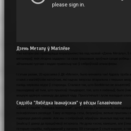
Дзень Металу ў Магілёве
Ўжо каторы раз праводзіцца мерапрыемства пад назвай «Дзень Металу», 5 го
металераў, якія літарна задарма і за свае грашовыя, кроўныя сродкі робяць 
айчыннымі гуртамі і жадае правесьці час ў сяброўскай атмасферы.
І гэтым разам, 20 красавіка ў ДК «Метиз», было менавіта так! Адразу трэба 
стаялі з магілёўскім натоўпам, які падчас імпрэзы літаральна з першых ако
паліць нярвова недзе ў старонцы. Сталася так, што БелМетал не асьвятляў р
пашкадаваў аб тым, што прыехаў. Наадварот, тое, што я пабачыў, было ўні
моцную адзіную каманду ды давалі чаду. Прысутнічалі і зусім маладыя хло
Сядзіба "Лябёдка Іванаўская" у вёсцы Галавічполе
Сёння ў сядзібе “Лябёдка Іванаўская”, што ў вёсцы Галавічполе, знаходзіцца
псіхафізічнага развіцця. Таму аглядзець гэты, безумоўна, вельмі прыгожы і
падаецца даволі цяжкім. Але мы з сяброўкай, абраўшы звыклыя пад час вандр
ўвайсці ў давер да працаўнікоў інтэрната. Не дужа чэсна, канешне, але ўзн
гісторыю сядзібы, пабудаванай у пачатку ХХ стагоддзя ў стылі мадэрн, а та