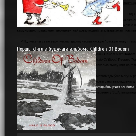
палітыц
Тады ма
зьяву, я
можна н
камунізмам, трацкізмам, перманентнай рэвалюцыяй, эгалітарызмам, няспынн
РПЦ, несучы сваю веру, несла і царкоўнаславянскую / рускую мову і такі
Першы сінгл з будучага альбома Children Of Bodom
Фіны
Children Of Bodom
Halo Of Blood
. Песьню
Tr
таксама зьняў кліп на гэт
Металхэды ўжо могуць ра
новы сінгл выкладзены дл
афіцыйны рэліз альбома
а
чэрвеня ў ЗША, выдавац