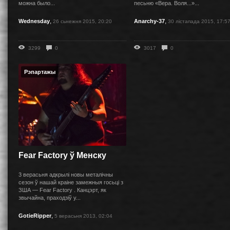
можна было...
песьню «Вера. Воля...»...
,
,
Wednesday
Anarchy-37
26 сьнежня 2015, 20:20
30 лістапада 2015, 17:5
3299
0
3017
0
Рэпартажы
Fear Factory ў Менску
3 верасьня адкрылі новы металічны
сезон ў нашай краіне замежныя госьці з
ЗША — Fear Factory . Канцэрт, як
звычайна, праходзіў у...
,
GotieRipper
5 верасьня 2013, 02:04