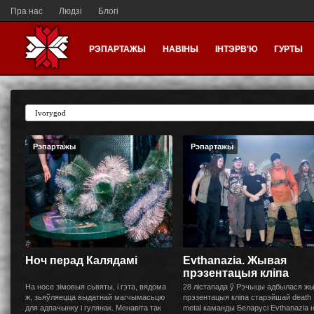
Пра нас
Людзі
Блогі
РЭПАРТАЖЫ
НАВІНЫ
ІНТЭРВ'Ю
ГУРТЫ
Рэпартажы
Рэпартажы
Ноч перад Калядамі
Evthanazia. Жывая
прэзентацыя кліпа
На носе зімовыя сьвяты, і гэта, вядома
28 лістапада ў Рэчыцы адбылася ж
ж, зьяўляецца выдатнай магчымасьцю
прэзентацыя кліпа старэйшай death
для адпачынку і гулянак. Менавіта так
metal каманды Беларусі Evthanazia 