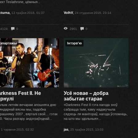
ект Teslathrone, цёмныя...
,
,
cturna
VolhV
13 траўня 2016, 01:37
24 студзеня 2016, 23:14
4124
0
2901
0
эпартажы
Інтэрв'ю
rkness Fest II. Не
Усё новае – добра
рнулі
забытае старае
лым летнім вечарам апошняга дню
«Darkness Fest II гэта нагода зноў
яндарнай вясны мы, падобна
сабрацца тым, каму надакучыла
рашняму 2007 , вярталі свой… гэтак
сядзець ля манітораў, нагода ўспомніць,
0. Часы разгару андэграўнднай...
на што мы здольныя»...
,
,
jas
1 чэрвеня 2015, 02:32
25 траўня 2015, 13:03