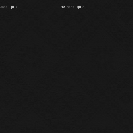
4903
2
3862
0