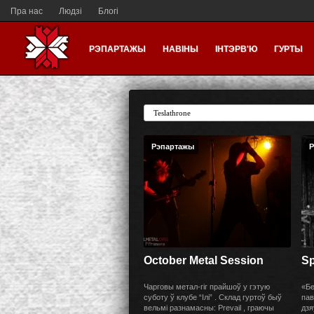
Пра нас
Людзі
Блогі
РЭПАРТАЖЫ
НАВІНЫ
ІНТЭРВ'Ю
ГУРТЫ
Рэпартажы
Р
October Metal Session
Sp
Чарговы метал-гіг прайшоў у гэтую
«Бе
суботу ў клубе “Ілі” . Склад гуртоў быў
пав
вельмі разнамасны: Prevail , граючы
дзя