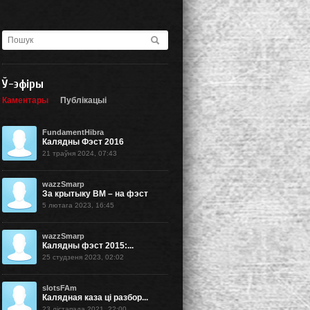
Ў-эфіры
Каментары
Публікацыі
FundamentHibra
Калядны Фэст 2016
21 траўня 2024, 07:43
wazzSmarp
За крытыку BM – на фэст
5 лютага 2023, 16:45
wazzSmarp
Калядны фэст 2015:...
25 студзеня 2023, 02:02
slotsFAm
Калядная каза ці разбор...
23 лістапада 2021, 22:00