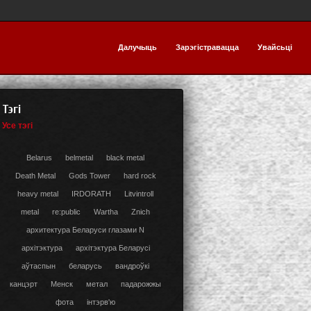
Далучыць
Зарэгістравацца
Увайсьці
Тэгі
Усе тэгі
Belarus
belmetal
black metal
Death Metal
Gods Tower
hard rock
heavy metal
IRDORATH
Litvintroll
metal
re:public
Wartha
Znich
архитектура Беларуси глазами N
архітэктура
архітэктура Беларусі
аўтаспын
беларусь
вандроўкі
канцэрт
Менск
метал
падарожжы
фота
інтэрв'ю