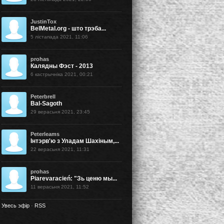
JustinTox
BelMetal.org - што трэба...
5 лістапада 2021, 11:06
prohas
Калядны Фэст - 2013
6 кастрычніка 2021, 00:21
Peterbrell
Bal-Sagoth
29 верасьня 2021, 23:45
Peterleams
Інтэрв'ю з Уладам Шахіным,...
22 верасьня 2021, 11:31
prohas
Piarevaracień: "Зь ценю мы...
11 верасьня 2021, 11:52
Увесь эфір
·
RSS