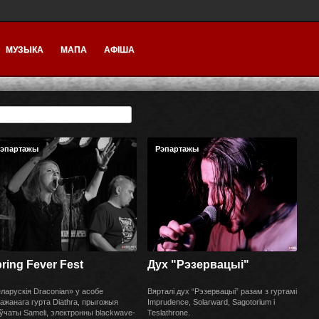
МУЗЫКА
МАПА
АФІША
эпартажы
Рэпартажы
ring Fever Fest
Дух "Рэзервацыi"
ларускія Draconian» у асобе
Вярталі дух “Рэзервацыі” разам з гуртамі
ажанага гурта Diathra, прыгожыя
Imprudence, Solarward, Sagotorium і
ўчаты Sameli, электронны blackwave-
Teslathrone.