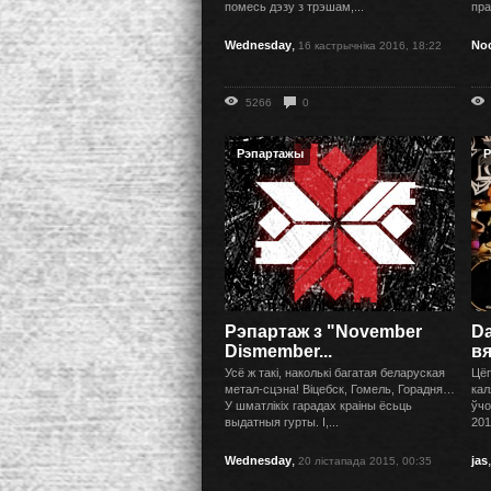
помесь дэзу з трэшам,...
пра
,
Wednesday
No
16 кастрычніка 2016, 18:22
5266
0
Рэпартажы
Р
Рэпартаж з "November
Da
Dismember...
вя
Усё ж такі, наколькі багатая беларуская
Цёп
метал-сцэна! Віцебск, Гомель, Горадня…
кал
У шматлікіх гарадах краіны ёсьць
ўчо
выдатныя гурты. І,...
201
,
Wednesday
jas
20 лістапада 2015, 00:35