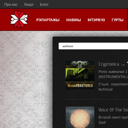
Пра нас
Людзі
Блогі
РЭПАРТАЖЫ
НАВІНЫ
ІНТЭРВ'Ю
ГУРТЫ
Cryptonica
→
Рэліз зьмяшчае 1
(INSTRUMENTAL)
Стылі:
experiment
technical
Voice Of The So
Второй сингл гру
Sad!