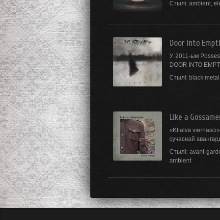
Стылі:
ambient
,
el
Door Into Empt
У 2011-ым Posses
DOOR INTO EMPTIN
Стылі:
black metal
Like a Gossame
«Kliatva viernasci
сучаснай авангард
Стылі:
avant-gard
ambient