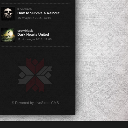
Kondrath
How To Survive A Rainout
15 студзеня 2015, 14:49
crowblack
Dark Hearts United
11 лістапада 2013, 11:00
© Powered by
LiveStreet CMS