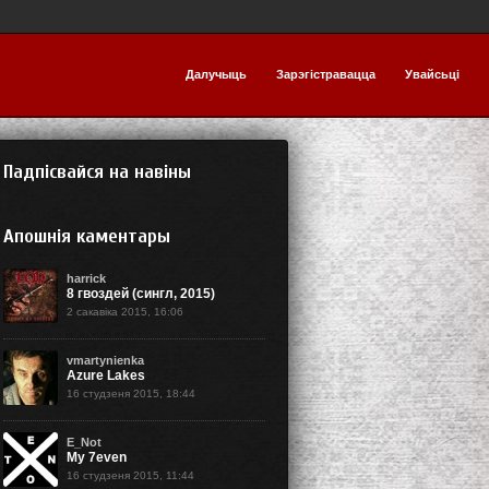
Далучыць
Зарэгістравацца
Увайсьці
Падпісвайся на навіны
Апошнія каментары
harrick
8 гвоздей (сингл, 2015)
2 сакавіка 2015, 16:06
vmartynienka
Azure Lakes
16 студзеня 2015, 18:44
E_Not
My 7even
16 студзеня 2015, 11:44