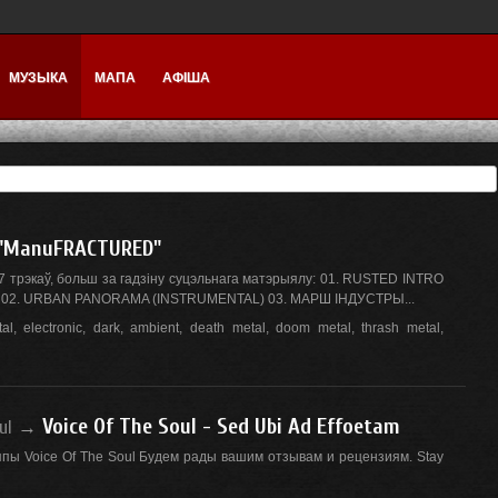
МУЗЫКА
МАПА
АФІША
"ManuFRACTURED"
7 трэкаў, больш за гадзіну суцэльнага матэрыялу: 01. RUSTED INTRO
 02. URBAN PANORAMA (INSTRUMENTAL) 03. МАРШ IНДУСТРЫ...
al
,
electronic
,
dark
,
ambient
,
death metal
,
doom metal
,
thrash metal
,
Voice Of The Soul - Sed Ubi Ad Effoetam
ul
→
ппы Voice Of The Soul Будем рады вашим отзывам и рецензиям. Stay