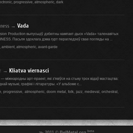
ectronic
,
progressive
,
atmospheric
,
dark
Vada
iness
→
sion Production выпусьціў дэбютны кампакт-дыск «Vada» таленавітых
ESS. Пасьля здохлага дэма гурт перагледзеў свае погляды на ...
,
ambient
,
atmospheric
,
avant-garde
Kliatva viernasci
r
→
» — міжнародны арт-праект, які з'явіўся на стыку трох відаў мастацтва:
най музыкі, графікі і літаратуры. «У альбоме с...
e
,
progressive
,
atmospheric
,
doom metal
,
folk
,
jazz
,
medieval
,
orchestral
,
beta
зь 2011
© BelMetal.org