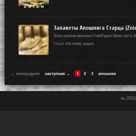
Запаветы Апошняга Старца (Znic
Трэцi альбом менскага Folk/Pagan Metal гурта Z
Стылі:
folk metal
,
pagan
← папярэдняя
наступная →
2
3
апошняя
1
зь 2011