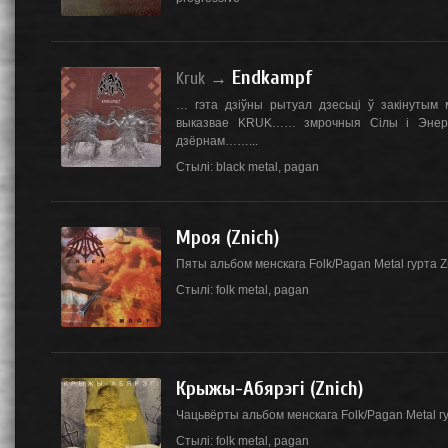
Endkampf
Kruk
→
… гэта дзіўны рытуал дзесьцi ў закінутым
выказвае KRUK…… змрочныя Сілы і Энергіі
дзёрнам……...
Стылі:
black metal
,
pagan
Мроя (Znich)
Пяты альбом менскага Folk/Pagan Metal гурта Z
Стылі:
folk metal
,
pagan
Крыжы-Абярэгі (Znich)
Чацьвёрты альбом менскага Folk/Pagan Metal гу
Стылі:
folk metal
,
pagan