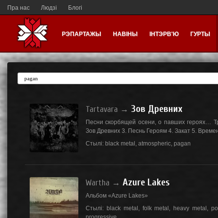
Пра нас
Людзі
Блогі
РЭПАРТАЖЫ
НАВІНЫ
ІНТЭРВ'Ю
ГУРТЫ
Зов Древних
Tartavara
→
Песни скорбящей осени, о павших героях… Тре
Зов Древних 3. Песнь Героям 4. Закат 5. Време
Стылі:
black metal
,
atmospheric
,
pagan
Azure Lakes
Wartha
→
Альбом «Azure Lakes»
Стылі:
black metal
,
folk metal
,
heavy metal
,
po
progressive