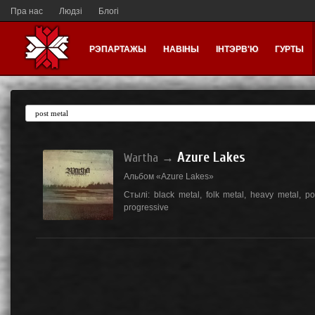
Пра нас
Людзі
Блогі
РЭПАРТАЖЫ
НАВІНЫ
ІНТЭРВ'Ю
ГУРТЫ
Azure Lakes
Wartha
→
Альбом «Azure Lakes»
Стылі:
black metal
,
folk metal
,
heavy metal
,
po
progressive