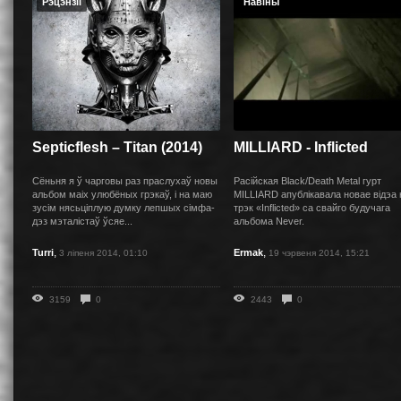
Рэцэнзіі
Навіны
Septicflesh – Titan (2014)
MILLIARD - Inflicted
Сёньня я ў чарговы раз праслухаў новы
Расійская Black/Death Metal гурт
альбом маіх улюбёных грэкаў, і на маю
MILLIARD апублікавала новае відэа 
зусім нясьціплую думку лепшых сімфа-
трэк «Inflicted» са свайго будучага
дэз мэталістаў ўсяе...
альбома Never.
,
,
Turri
Ermak
3 ліпеня 2014, 01:10
19 чэрвеня 2014, 15:21
3159
0
2443
0