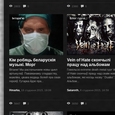
2803
0
2360
0
Інтэрв'ю
Блог гурта...
Кім робяць беларускія
Vein of Hate скончылi
музыкі. Морг
працу над альбомам
Вітаем! Мы распачынаем новы цыкл
Гомельскi extreme death metal гурт V
артыкулаў. Паважанаму спадарству,
of Hate скончыў працу над сваiм но
мажліва, цікава ведаць болей пра сваіх
альбомам, якi носiць назву ' Dualist '.
герояў. Гутарка йдзе пра...
Альбом...
,
,
Hmarka
Sataroth
18 студзеня 2015, 19:06
8 студзеня 2015, 16:59
5647
2
3050
0