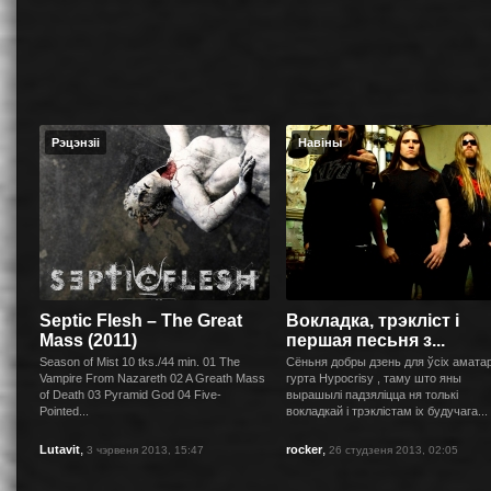
Рэцэнзіі
Навіны
Septic Flesh – The Great
Вокладка, трэкліст і
Mass (2011)
першая песьня з...
Season of Mist 10 tks./44 min. 01 The
Сёньня добры дзень для ўсіх амата
Vampire From Nazareth 02 A Greath Mass
гурта Hypocrisy , таму што яны
of Death 03 Pyramid God 04 Five-
вырашылі падзяліцца ня толькі
Pointed...
вокладкай і трэклістам іх будучага...
,
,
Lutavit
rocker
3 чэрвеня 2013, 15:47
26 студзеня 2013, 02:05