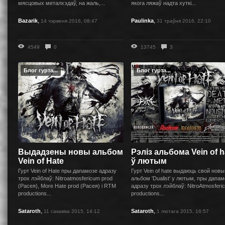
мясцовых металхэдаў, на жаль,...
якога ляжаў надта хуткі...
,
,
Bazarik
Paulinka
14 чэрвеня 2016, 08:47
31 траўня 2016, 22:10
4549
0
13745
3
Блог гурта...
Блог гурта...
Выдадзены новы альбом
Рэлiз альбома Vein of h
Vein of Hate
ў лютым
Гурт Vein of Hate пры дапамозе адразу
Гурт Vein of hate выдаюць свой новы
трох лэйблаў: Nitroatmosfericum prod
альбом 'Dualist' у лютым, пры дапам
(Расея), More Hate prod (Расея) i RTM
адразу трох лэйблаў: NitroAtmosferi
productions...
productions...
,
,
Sataroth
Sataroth
11 сакавіка 2015, 14:12
1 лютага 2015, 16:57