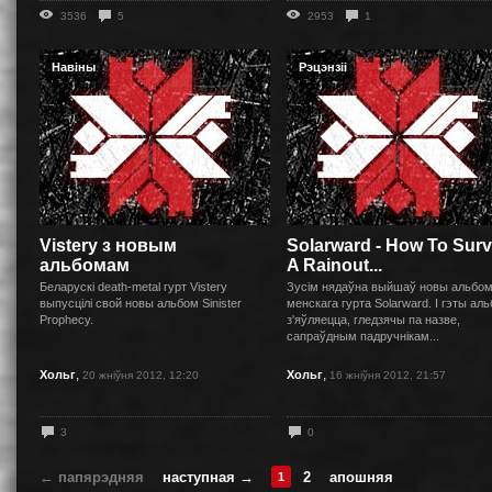
3536
5
2953
1
Навіны
Рэцэнзіі
Vistery з новым
Solarward - How To Surv
альбомам
A Rainout...
Беларускі death-metal гурт Vistery
Зусім нядаўна выйшаў новы альбо
выпусцілі свой новы альбом Sinister
менскага гурта Solarward. І гэты ал
Prophecy.
з'яўляецца, гледзячы па назве,
сапраўдным падручнікам...
,
,
Хольг
Хольг
20 жніўня 2012, 12:20
16 жніўня 2012, 21:57
3
0
← папярэдняя
наступная →
2
апошняя
1