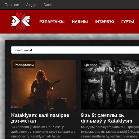
Пра нас
Людзі
Блогі
РЭПАРТАЖЫ
НАВІНЫ
ІНТЭРВ'Ю
ГУРТЫ
Рэпартажы
Цікавае
Kataklysm: калі памірае
9 зь 9: сэмплы зь
дэт-метал
фільмаў у Kataklysm
13 чэрвеня ў менскім Re:Public 'y
Канадцы Kataklysm набылі шырокую
адбылося сутыкненьне хвалі канадскага
вядомасьць як заснавальнікі ўнікал
гіпербласту Kataklysm аб бераг
стылю northern hyperblast, у аснове