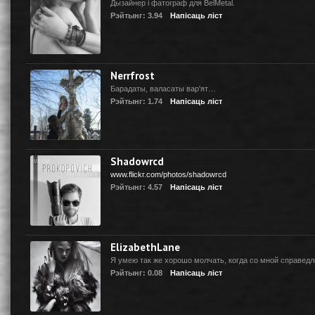
Дызайнер i фатограф для BelMetal.
Рэйтынг: 3.94
Напісаць ліст
Nerrfrost
Барадаты, валасаты вар'ят…
Рэйтынг: 1.74
Напісаць ліст
Shadowrcd
www.flickr.com/photos/shadowrcd
Рэйтынг: 4.57
Напісаць ліст
ElizabethLane
Я умею так же хорошо молчать, когда со мной справедли
Рэйтынг: 0.08
Напісаць ліст