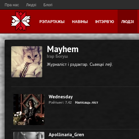
Пра нас
Людзі
Блогі
РЭПАРТАЖЫ
НАВІНЫ
ІНТЭРВ'Ю
ЛЮДЗІ
Mayhem
Ігар Богуш
Журналіст і рэдактар. Сьвецкі леў.
Wednesday
Рэйтынг: 7.42
Напісаць ліст
Apollinaria_Gren