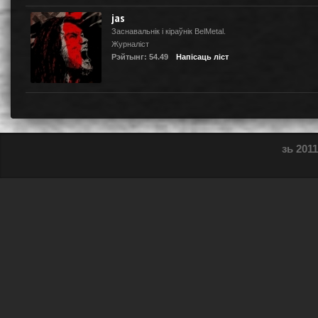
jas
Заснавальнік і кіраўнік BelMetal.
Журналіст
Рэйтынг: 54.49
Напісаць ліст
зь 2011