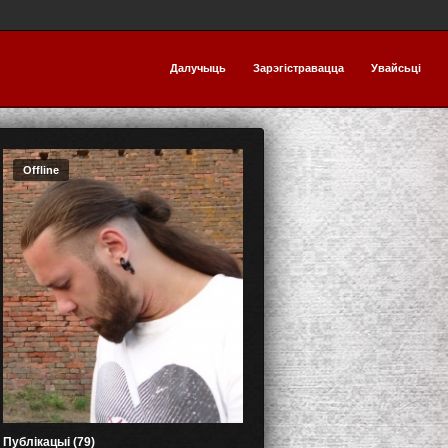
Далучыць
Зарэгістравацца
Увайсьці
Offline
Публікацыі (79)