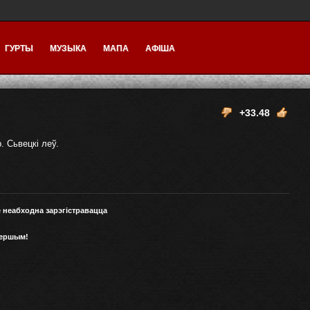
ГУРТЫ
МУЗЫКА
МАПА
АФІША
+33.48
. Сьвецкі леў.
е неабходна зарэгістравацца
першым!