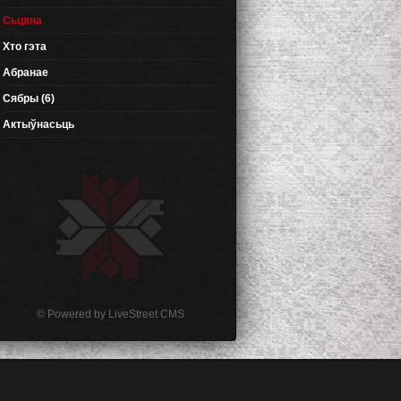
Сьцяна
Хто гэта
Абранае
Сябры (6)
Актыўнасьць
© Powered by
LiveStreet CMS