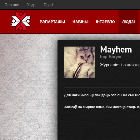
Пра нас
Людзі
Блогі
РЭПАРТАЖЫ
НАВІНЫ
ІНТЭРВ'Ю
ЛЮДЗІ
Mayhem
Ігар Богуш
Журналіст і рэдактар
Для магчымасьці пакідаць запісы на сьцян
Запісаў на сьцяне няма, Вы можаце стаць 