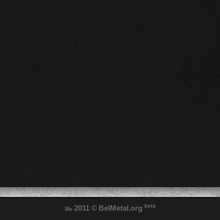
beta
зь 2011
© BelMetal.org