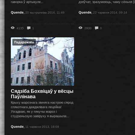
гаворка ў артыкуле...
дзяўчат, зразумеюць, чаму сёньня ў.
,
,
Quende
Quende
20 кастрычніка 2014, 11:49
22 чэрвеня 2014, 09:14
4135
1
2930
0
Падарожжы
Сядзіба Бохвіцаў у вёсцы
Паўлінава
Крыху марознага зімняга настрою сярод
спякотнага дажджлівага лецейка!
Узгадваю, як у пякучы мароз і
студзеньскую завіруху я вырашыла...
,
Quende
11 чэрвеня 2013, 18:09