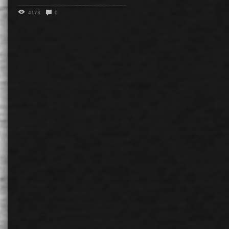
4173
0