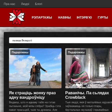
Пра нас
Людзі
Блогі
РЭПАРТАЖЫ
НАВІНЫ
ІНТЭРВ'Ю
ГУРТЫ
Падарожжы
Падарожжы
Як страціць жонку праз
Раванічы. Па сьлядах
адну вандроўніцу
Crowblack
Ведаеш, што я адкажу табе на гэтае
Тыя людзі, якія ў металёвых відэакл
пытаньне, мой мілы сябра? Зрабіць гэта
заўважаюць ня толькі гітары,
нават прасьцей, чым ты думаеш. Але
брутальных музыкаў і прывабных