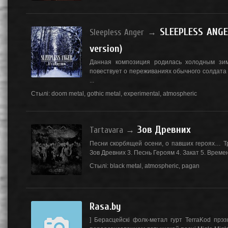
SLEEPLESS ANGER
Sleepless Anger
→
version)
Данная композиция родилась холодным зим
повествует о переживаниях обычного солдата 
...
Стылі:
doom metal
,
gothic metal
,
experimental
,
atmospheric
Зов Древних
Tartavara
→
Песни скорбящей осени, о павших героях… Тре
Зов Древних 3. Песнь Героям 4. Закат 5. Време
Стылі:
black metal
,
atmospheric
,
pagan
Rasa.by
] Берасцейскі фолк-метал гурт TerraKod прэз