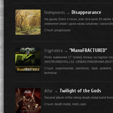
Disappearance
Endogenesis
→
На дыску ўсяго 4 песнi, але гэта каля 35 хвiлiн
знiкнення (якая i дала назву альбому i загалоўна
Стылі:
progressive
"ManuFRACTURED"
Cryptonica
→
Рэліз зьмяшчае 17 трэкаў, больш за гадзіну 
(INSTRUMENTAL) 02. URBAN PANORAMA (INST
Стылі:
experimental
,
electronic
,
dark
,
ambient
technical
Twilight of the Gods
Alfar
→
Second album of the viking death metal band from
Стылі:
death metal
,
mdm
,
epic