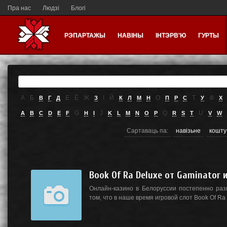
Пра нас
Людзі
Блогі
РЭПАРТАЖЫ
НАВІНЫ
ІНТЭРВ'Ю
ГУРТЫ
А
Б
Е
Ё
Ж
I
Й
О
Т
Ф
В
Г
Д
З
К
Л
М
Н
П
Р
С
У
Х
G
J
Q
U
A
B
C
D
E
F
H
I
K
L
M
N
O
P
R
S
T
V
W
Сартаваць па:
навізьне
кошту
Book Of Ra Deluxe от Gaminator 
Онлайн-казино в Белоруссии постепенно раз
том, что в наше время игровой слот Book Of Ra De