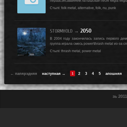
пераасэнсаваннем латышскай песні Migla Migla 
Стылі:
folk metal
,
alternative
,
folk
,
nu
,
punk
2050
STORMHOLD
→
В 2004 году закончилась запись первого де
группа играла смесь power\thrash metal из-за сп
Стылі:
thrash metal
,
power metal
← папярэдняя
наступная →
2
3
4
5
апошняя
1
зь 2011